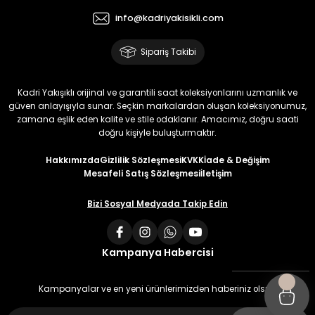
info@kadriyakisikli.com
Sipariş Takibi
Kadri Yakışıklı orijinal ve garantili saat koleksiyonlarını uzmanlık ve
güven anlayışıyla sunar. Seçkin markalardan oluşan koleksiyonumuz,
zamana eşlik eden kalite ve stile odaklanır. Amacımız, doğru saati
doğru kişiyle buluşturmaktır.
Hakkımızda
Gizlilik Sözleşmesi
KVKK
İade & Değişim
Mesafeli Satış Sözleşmesi
İletişim
Bizi Sosyal Medyada Takip Edin
Kampanya Habercisi
Kampanyalar ve en yeni ürünlerimizden haberiniz olsun