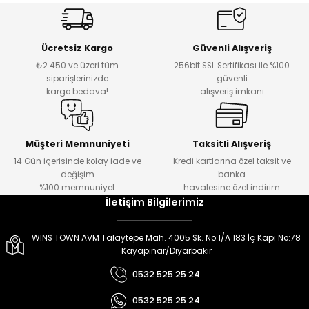
er
er
Ücretsiz Kargo
Güvenli Alışveriş
₺2.450 ve üzeri tüm
256bit SSL Sertifikası ile %100
siparişlerinizde
güvenli
kargo bedava!
alışveriş imkanı
Müşteri Memnuniyeti
Taksitli Alışveriş
14 Gün içerisinde kolay iade ve
Kredi kartlarına özel taksit ve
değişim
banka
%100 memnuniyet
havalesine özel indirim
İletişim Bilgilerimiz
WINS TOWN AVM Talaytepe Mah. 4005 Sk. No:1/A 183 İç Kapı No:78
Kayapınar/Diyarbakır
0532 525 25 24
0532 525 25 24