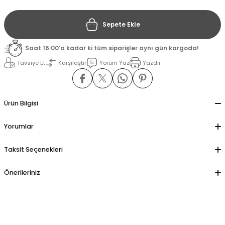
Sepete Ekle
il
il
Saat 16:00’a kadar ki tüm siparişler aynı gün kargoda!
stant
stant
Tavsiye Et
Karşılaştır
Yorum Yaz
Yazdır
ippe
ippe
ani
ani
Ürün Bilgisi
Yorumlar
Taksit Seçenekleri
Önerileriniz