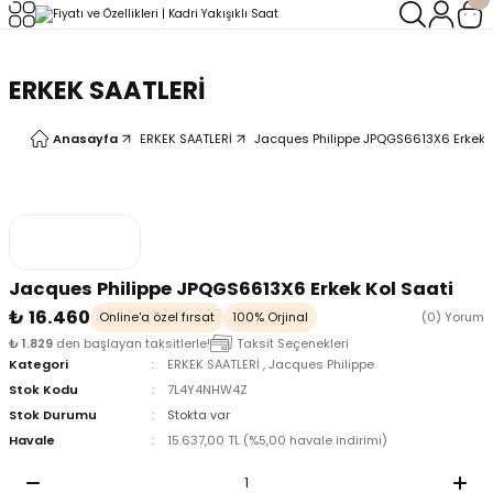
Geri Dön
Geri Dön
ERKEK SAATLERİ
LERİ
LERİ
Anasayfa
ERKEK SAATLERİ
Jacques Philippe JPQGS6613X6 Erkek K
Jacques Philippe JPQGS6613X6 Erkek Kol Saati
₺ 16.460
Online'a özel fırsat
100% Orjinal
(0) Yorum
₺ 1.829
den başlayan taksitlerle!
Taksit Seçenekleri
Kategori
ERKEK SAATLERİ
,
Jacques Philippe
Stok Kodu
7L4Y4NHW4Z
Stok Durumu
Stokta var
Havale
15.637,00 TL (%5,00 havale indirimi)
oix
oix