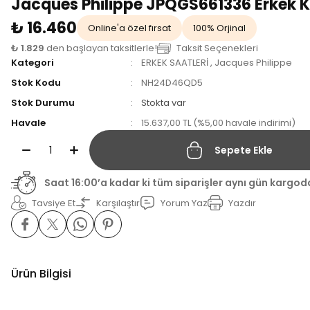
Jacques Philippe JPQGS661336 Erkek K
₺ 16.460
Online'a özel fırsat
100% Orjinal
₺ 1.829
den başlayan taksitlerle!
Taksit Seçenekleri
Kategori
ERKEK SAATLERİ
,
Jacques Philippe
Stok Kodu
NH24D46QD5
Stok Durumu
Stokta var
Havale
15.637,00 TL (%5,00 havale indirimi)
Sepete Ekle
Saat 16:00’a kadar ki tüm siparişler aynı gün kargod
Tavsiye Et
Karşılaştır
Yorum Yaz
Yazdır
Ürün Bilgisi