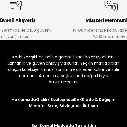
üvenli Alışveriş
Müşteri Memnuni
 Sertifikası ile %100 güvenli
14 Gün içerisinde kolay iad
alışveriş imkanı
%100 memnuniye
Kadri Yakışıklı orijinal ve garantili saat koleksiyonlarını
uzmanlık ve güven anlayışıyla sunar. Seçkin markalardan
oluşan koleksiyonumuz, zamana eşlik eden kalite ve stile
odaklanır. Amacımız, doğru saati doğru kişiyle
buluşturmaktır.
Hakkımızda
Gizlilik Sözleşmesi
KVKK
İade & Değişim
Mesafeli Satış Sözleşmesi
İletişim
Bizi Sosyal Medyada Takip Edin