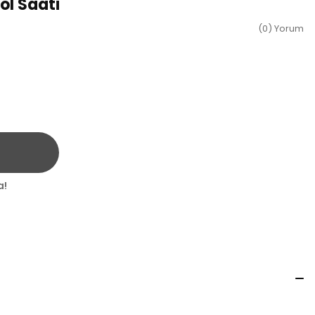
ol Saati
(0) Yorum
a!