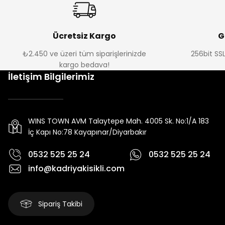
Ücretsiz Kargo
G
₺2.450 ve üzeri tüm siparişlerinizde
256bit SSL
kargo bedava!
İletişim Bilgilerimiz
WINS TOWN AVM Talaytepe Mah. 4005 Sk. No:1/A 183
İç Kapı No:78 Kayapınar/Diyarbakır
0532 525 25 24
0532 525 25 24
info@kadriyakisikli.com
Sipariş Takibi