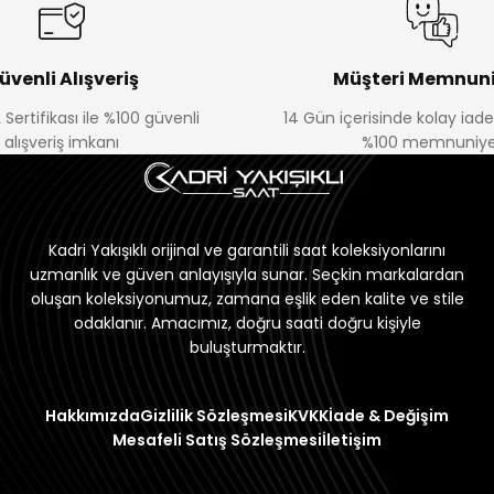
üvenli Alışveriş
Müşteri Memnuni
 Sertifikası ile %100 güvenli
14 Gün içerisinde kolay iad
alışveriş imkanı
%100 memnuniye
Kadri Yakışıklı orijinal ve garantili saat koleksiyonlarını
uzmanlık ve güven anlayışıyla sunar. Seçkin markalardan
oluşan koleksiyonumuz, zamana eşlik eden kalite ve stile
odaklanır. Amacımız, doğru saati doğru kişiyle
buluşturmaktır.
Hakkımızda
Gizlilik Sözleşmesi
KVKK
İade & Değişim
Mesafeli Satış Sözleşmesi
İletişim