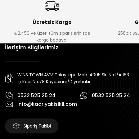
Ücretsiz Kargo
G
₺2.450 ve üzeri tüm siparişlerinizde
256bit SSL
kargo bedava!
İletişim Bilgilerimiz
WINS TOWN AVM Talaytepe Mah. 4005 Sk. No:1/A 183
İç Kapı No:78 Kayapınar/Diyarbakır
0532 525 25 24
0532 525 25 24
info@kadriyakisikli.com
Sipariş Takibi