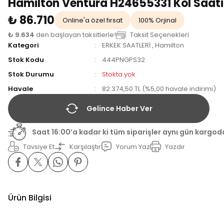
Hamilton Ventura H24655331 Kol Saati
₺ 86.710
Online'a özel fırsat
100% Orjinal
₺ 9.634
den başlayan taksitlerle!
Taksit Seçenekleri
Kategori
ERKEK SAATLERİ
,
Hamilton
Stok Kodu
444PNGPS32
Stok Durumu
Stokta yok
Havale
82.374,50 TL (%5,00 havale indirimi)
Gelince Haber Ver
Saat 16:00’a kadar ki tüm siparişler aynı gün kargod
Tavsiye Et
Karşılaştır
Yorum Yaz
Yazdır
Ürün Bilgisi