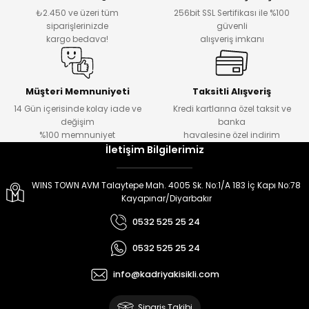
₺2.450 ve üzeri tüm
256bit SSL Sertifikası ile %100
siparişlerinizde
güvenli
kargo bedava!
alışveriş imkanı
Müşteri Memnuniyeti
Taksitli Alışveriş
14 Gün içerisinde kolay iade ve
Kredi kartlarına özel taksit ve
değişim
banka
%100 memnuniyet
havalesine özel indirim
İletişim Bilgilerimiz
WINS TOWN AVM Talaytepe Mah. 4005 Sk. No:1/A 183 İç Kapı No:78
Kayapınar/Diyarbakır
0532 525 25 24
0532 525 25 24
info@kadriyakisikli.com
Sipariş Takibi