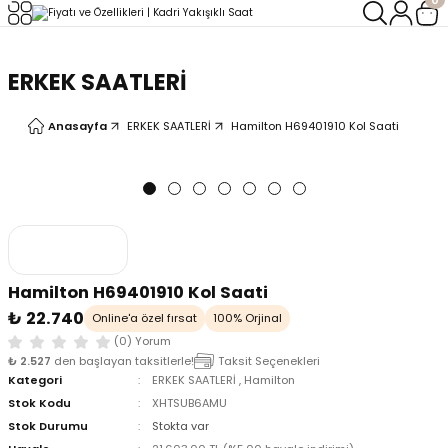
Geri Dön
Geri Dön
ERKEK SAATLERİ
LERİ
LERİ
Anasayfa
ERKEK SAATLERİ
Hamilton H69401910 Kol Saati
Hamilton H69401910 Kol Saati
₺ 22.740
Online'a özel fırsat
100% Orjinal
(0) Yorum
₺ 2.527
den başlayan taksitlerle!
Taksit Seçenekleri
Kategori
ERKEK SAATLERİ
,
Hamilton
Stok Kodu
XHTSUB6AMU
Stok Durumu
Stokta var
oix
oix