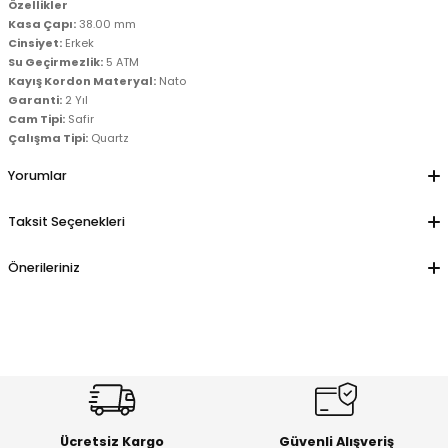
Özellikler
er
er
Kasa Çapı:
38.00 mm
Cinsiyet:
Erkek
Su Geçirmezlik:
5 ATM
Kayış Kordon Materyal:
Nato
Garanti:
2 Yıl
Cam Tipi:
Safir
Çalışma Tipi:
Quartz
Yorumlar
Taksit Seçenekleri
Önerileriniz
Ücretsiz Kargo
Güvenli Alışveriş