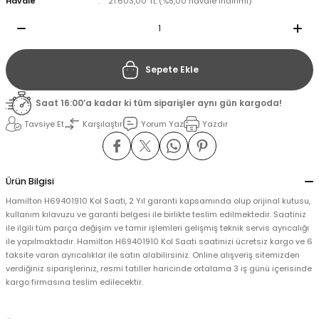
Havale
21.603,00 TL (%5,00 havale indirimi)
il
il
Sepete Ekle
stant
stant
Saat 16:00’a kadar ki tüm siparişler aynı gün kargoda!
ippe
ippe
Tavsiye Et
Karşılaştır
Yorum Yaz
Yazdır
ani
ani
Ürün Bilgisi
Hamilton H69401910 Kol Saati, 2 Yıl garanti kapsamında olup orijinal kutusu,
kullanım kılavuzu ve garanti belgesi ile birlikte teslim edilmektedir. Saatiniz
ile ilgili tüm parça değişim ve tamir işlemleri gelişmiş teknik servis ayrıcalığı
ile yapılmaktadır. Hamilton H69401910 Kol Saati saatinizi ücretsiz kargo ve 6
taksite varan ayrıcalıklar ile satın alabilirsiniz. Online alışveriş sitemizden
verdiğiniz siparişleriniz, resmi tatiller haricinde ortalama 3 iş günü içerisinde
kargo firmasına teslim edilecektir.