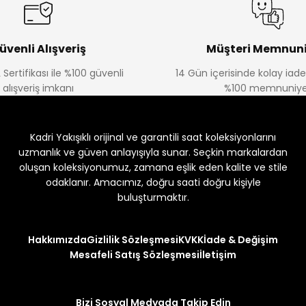
üvenli Alışveriş
Müşteri Memnuni
 Sertifikası ile %100 güvenli
14 Gün içerisinde kolay iad
alışveriş imkanı
%100 memnuniye
Kadri Yakışıklı orijinal ve garantili saat koleksiyonlarını
uzmanlık ve güven anlayışıyla sunar. Seçkin markalardan
oluşan koleksiyonumuz, zamana eşlik eden kalite ve stile
odaklanır. Amacımız, doğru saati doğru kişiyle
buluşturmaktır.
Hakkımızda
Gizlilik Sözleşmesi
KVKK
İade & Değişim
Mesafeli Satış Sözleşmesi
İletişim
Bizi Sosyal Medyada Takip Edin