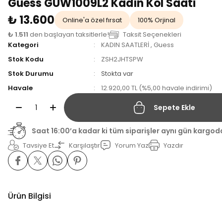
Guess GUW1009L2 Kadın Kol Saati
₺ 13.600
Online'a özel fırsat
100% Orjinal
₺ 1.511
den başlayan taksitlerle!
Taksit Seçenekleri
Kategori
KADIN SAATLERİ
,
Guess
Stok Kodu
ZSH2JHTSPW
Stok Durumu
Stokta var
Havale
12.920,00 TL (%5,00 havale indirimi)
Sepete Ekle
Saat 16:00’a kadar ki tüm siparişler aynı gün kargod
Tavsiye Et
Karşılaştır
Yorum Yaz
Yazdır
Ürün Bilgisi