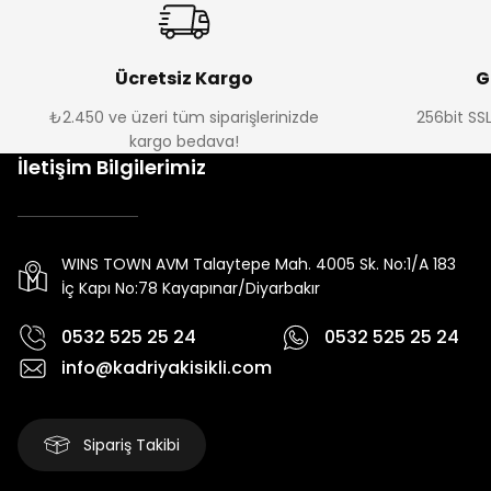
Ücretsiz Kargo
G
₺2.450 ve üzeri tüm siparişlerinizde
256bit SSL
kargo bedava!
İletişim Bilgilerimiz
WINS TOWN AVM Talaytepe Mah. 4005 Sk. No:1/A 183
İç Kapı No:78 Kayapınar/Diyarbakır
0532 525 25 24
0532 525 25 24
info@kadriyakisikli.com
Sipariş Takibi