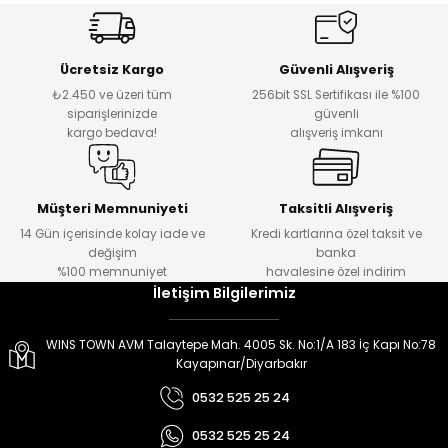
er
er
Ücretsiz Kargo
Güvenli Alışveriş
₺2.450 ve üzeri tüm
256bit SSL Sertifikası ile %100
siparişlerinizde
güvenli
kargo bedava!
alışveriş imkanı
Müşteri Memnuniyeti
Taksitli Alışveriş
14 Gün içerisinde kolay iade ve
Kredi kartlarına özel taksit ve
değişim
banka
%100 memnuniyet
havalesine özel indirim
İletişim Bilgilerimiz
WINS TOWN AVM Talaytepe Mah. 4005 Sk. No:1/A 183 İç Kapı No:78
Kayapınar/Diyarbakır
0532 525 25 24
0532 525 25 24