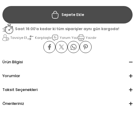
Sepete Ekle
il
il
Saat 16:00’a kadar ki tüm siparişler aynı gün kargoda!
stant
stant
Tavsiye Et
Karşılaştır
Yorum Yaz
Yazdır
ippe
ippe
ani
ani
Ürün Bilgisi
Yorumlar
Taksit Seçenekleri
Önerileriniz