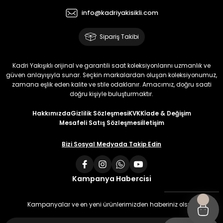
info@kadriyakisikli.com
Sipariş Takibi
Kadri Yakışıklı orijinal ve garantili saat koleksiyonlarını uzmanlık ve
güven anlayışıyla sunar. Seçkin markalardan oluşan koleksiyonumuz,
zamana eşlik eden kalite ve stile odaklanır. Amacımız, doğru saati
doğru kişiyle buluşturmaktır.
Hakkımızda
Gizlilik Sözleşmesi
KVKK
İade & Değişim
Mesafeli Satış Sözleşmesi
İletişim
Bizi Sosyal Medyada Takip Edin
Kampanya Habercisi
Kampanyalar ve en yeni ürünlerimizden haberiniz olsun