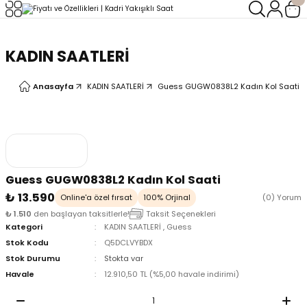
Geri Dön
Geri Dön
KADIN SAATLERİ
LERİ
LERİ
Anasayfa
KADIN SAATLERİ
Guess GUGW0838L2 Kadın Kol Saati
Guess GUGW0838L2 Kadın Kol Saati
₺ 13.590
Online'a özel fırsat
100% Orjinal
(0) Yorum
₺ 1.510
den başlayan taksitlerle!
Taksit Seçenekleri
Kategori
KADIN SAATLERİ
,
Guess
Stok Kodu
Q5DCLVYBDX
Stok Durumu
Stokta var
Havale
12.910,50 TL (%5,00 havale indirimi)
oix
oix