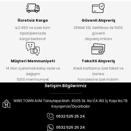
er
er
Ücretsiz Kargo
Güvenli Alışveriş
₺2.450 ve üzeri tüm
256bit SSL Sertifikası ile %100
siparişlerinizde
güvenli
kargo bedava!
alışveriş imkanı
Müşteri Memnuniyeti
Taksitli Alışveriş
14 Gün içerisinde kolay iade ve
Kredi kartlarına özel taksit ve
değişim
banka
%100 memnuniyet
havalesine özel indirim
İletişim Bilgilerimiz
WINS TOWN AVM Talaytepe Mah. 4005 Sk. No:1/A 183 İç Kapı No:78
Kayapınar/Diyarbakır
0532 525 25 24
0532 525 25 24