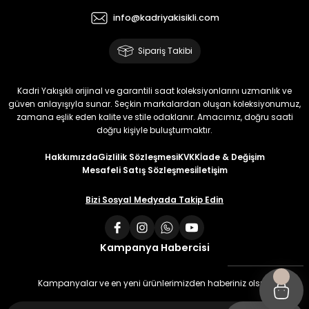
info@kadriyakisikli.com
Sipariş Takibi
Kadri Yakışıklı orijinal ve garantili saat koleksiyonlarını uzmanlık ve
güven anlayışıyla sunar. Seçkin markalardan oluşan koleksiyonumuz,
zamana eşlik eden kalite ve stile odaklanır. Amacımız, doğru saati
doğru kişiyle buluşturmaktır.
Hakkımızda
Gizlilik Sözleşmesi
KVKK
İade & Değişim
Mesafeli Satış Sözleşmesi
İletişim
Bizi Sosyal Medyada Takip Edin
Kampanya Habercisi
Kampanyalar ve en yeni ürünlerimizden haberiniz olsun