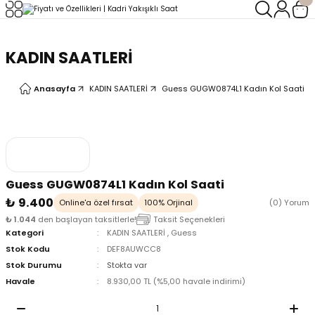
Geri Dön
Geri Dön
KADIN SAATLERİ
LERİ
LERİ
Anasayfa
KADIN SAATLERİ
Guess GUGW0874L1 Kadın Kol Saati
Guess GUGW0874L1 Kadın Kol Saati
₺ 9.400
Online'a özel fırsat
100% Orjinal
(0) Yorum
₺ 1.044
den başlayan taksitlerle!
Taksit Seçenekleri
Kategori
KADIN SAATLERİ
,
Guess
Stok Kodu
DEF8AUWCC8
Stok Durumu
Stokta var
Havale
8.930,00 TL (%5,00 havale indirimi)
oix
oix