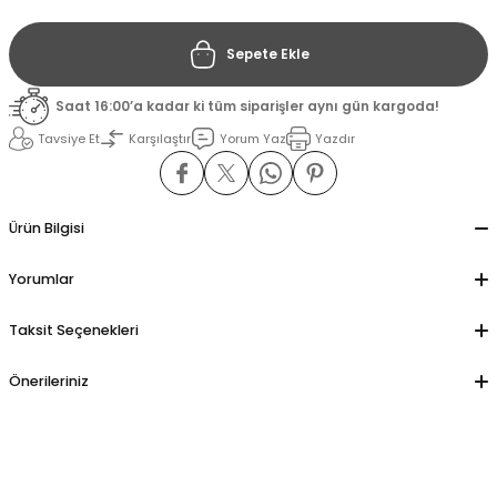
Sepete Ekle
il
il
Saat 16:00’a kadar ki tüm siparişler aynı gün kargoda!
stant
stant
Tavsiye Et
Karşılaştır
Yorum Yaz
Yazdır
ippe
ippe
ani
ani
Ürün Bilgisi
Yorumlar
Taksit Seçenekleri
Önerileriniz