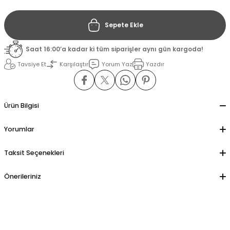
Sepete Ekle
il
il
Saat 16:00’a kadar ki tüm siparişler aynı gün kargoda!
stant
stant
Tavsiye Et
Karşılaştır
Yorum Yaz
Yazdır
ippe
ippe
ani
ani
Ürün Bilgisi
Yorumlar
Taksit Seçenekleri
Önerileriniz