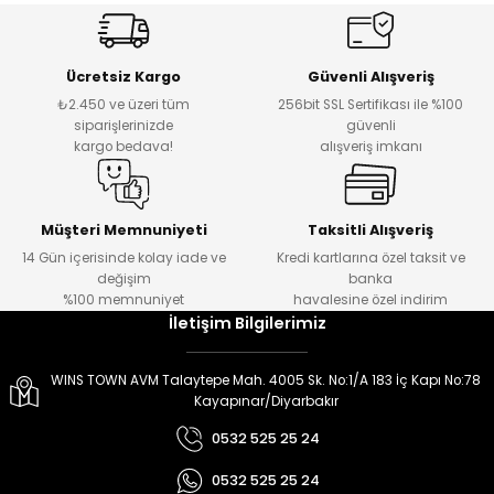
er
er
Ücretsiz Kargo
Güvenli Alışveriş
₺2.450 ve üzeri tüm
256bit SSL Sertifikası ile %100
siparişlerinizde
güvenli
kargo bedava!
alışveriş imkanı
Müşteri Memnuniyeti
Taksitli Alışveriş
14 Gün içerisinde kolay iade ve
Kredi kartlarına özel taksit ve
değişim
banka
%100 memnuniyet
havalesine özel indirim
İletişim Bilgilerimiz
WINS TOWN AVM Talaytepe Mah. 4005 Sk. No:1/A 183 İç Kapı No:78
Kayapınar/Diyarbakır
0532 525 25 24
0532 525 25 24