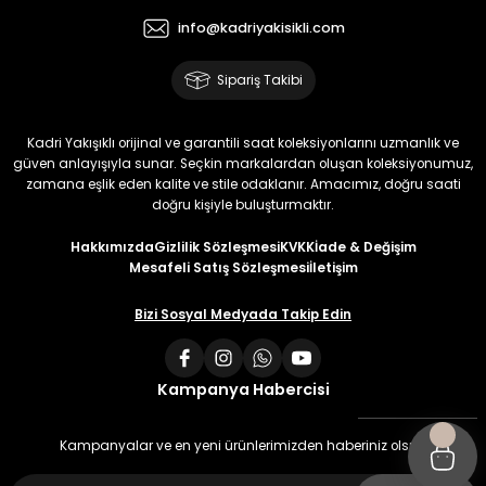
info@kadriyakisikli.com
Sipariş Takibi
Kadri Yakışıklı orijinal ve garantili saat koleksiyonlarını uzmanlık ve
güven anlayışıyla sunar. Seçkin markalardan oluşan koleksiyonumuz,
zamana eşlik eden kalite ve stile odaklanır. Amacımız, doğru saati
doğru kişiyle buluşturmaktır.
Hakkımızda
Gizlilik Sözleşmesi
KVKK
İade & Değişim
Mesafeli Satış Sözleşmesi
İletişim
Bizi Sosyal Medyada Takip Edin
Kampanya Habercisi
Kampanyalar ve en yeni ürünlerimizden haberiniz olsun