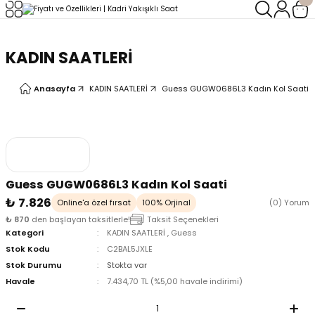
Geri Dön
Geri Dön
KADIN SAATLERİ
LERİ
LERİ
Anasayfa
KADIN SAATLERİ
Guess GUGW0686L3 Kadın Kol Saati
Guess GUGW0686L3 Kadın Kol Saati
₺ 7.826
Online'a özel fırsat
100% Orjinal
(0) Yorum
₺ 870
den başlayan taksitlerle!
Taksit Seçenekleri
Kategori
KADIN SAATLERİ
,
Guess
Stok Kodu
C2BAL5JXLE
Stok Durumu
Stokta var
Havale
7.434,70 TL (%5,00 havale indirimi)
oix
oix