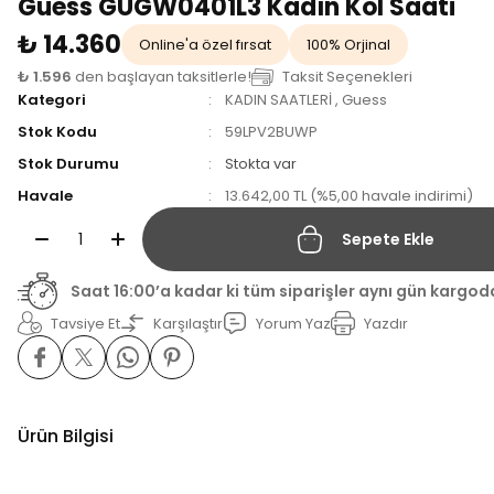
Guess GUGW0401L3 Kadın Kol Saati
₺ 14.360
Online'a özel fırsat
100% Orjinal
₺ 1.596
den başlayan taksitlerle!
Taksit Seçenekleri
Kategori
KADIN SAATLERİ
,
Guess
Stok Kodu
59LPV2BUWP
Stok Durumu
Stokta var
Havale
13.642,00 TL (%5,00 havale indirimi)
Sepete Ekle
Saat 16:00’a kadar ki tüm siparişler aynı gün kargod
Tavsiye Et
Karşılaştır
Yorum Yaz
Yazdır
Ürün Bilgisi