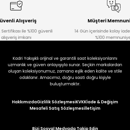
üvenli Alışveriş
Müşteri Memnuni
 Sertifikası ile %100 güvenli
14 Gün içerisinde kolay iad
alışveriş imkanı
%100 memnuniye
Kadri Yakışıklı orijinal ve garantili saat koleksiyonlarını
uzmanlık ve güven anlayışıyla sunar. Seçkin markalardan
oluşan koleksiyonumuz, zamana eşlik eden kalite ve stile
odaklanır. Amacımız, doğru saati doğru kişiyle
buluşturmaktır.
Hakkımızda
Gizlilik Sözleşmesi
KVKK
İade & Değişim
Mesafeli Satış Sözleşmesi
İletişim
Bizi Sosyal Medyada Takip Edin