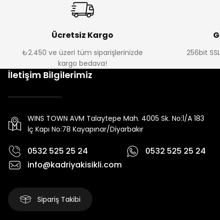
Ücretsiz Kargo
G
₺2.450 ve üzeri tüm siparişlerinizde
256bit SSL
kargo bedava!
İletişim Bilgilerimiz
WINS TOWN AVM Talaytepe Mah. 4005 Sk. No:1/A 183
İç Kapı No:78 Kayapınar/Diyarbakır
0532 525 25 24
0532 525 25 24
info@kadriyakisikli.com
Sipariş Takibi