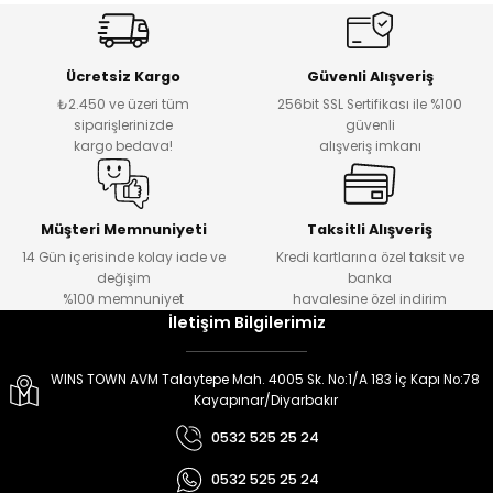
er
er
Ücretsiz Kargo
Güvenli Alışveriş
₺2.450 ve üzeri tüm
256bit SSL Sertifikası ile %100
siparişlerinizde
güvenli
kargo bedava!
alışveriş imkanı
Müşteri Memnuniyeti
Taksitli Alışveriş
14 Gün içerisinde kolay iade ve
Kredi kartlarına özel taksit ve
değişim
banka
%100 memnuniyet
havalesine özel indirim
İletişim Bilgilerimiz
WINS TOWN AVM Talaytepe Mah. 4005 Sk. No:1/A 183 İç Kapı No:78
Kayapınar/Diyarbakır
0532 525 25 24
0532 525 25 24