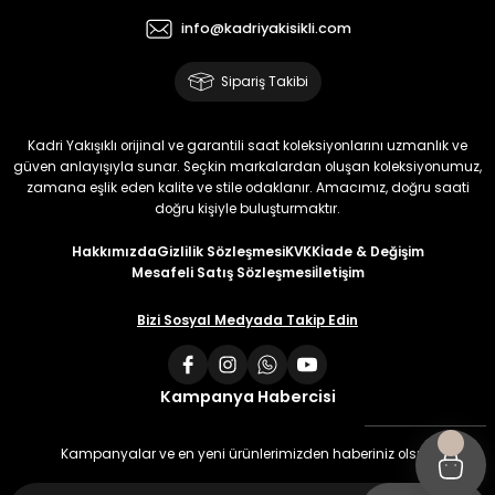
info@kadriyakisikli.com
Sipariş Takibi
Kadri Yakışıklı orijinal ve garantili saat koleksiyonlarını uzmanlık ve
güven anlayışıyla sunar. Seçkin markalardan oluşan koleksiyonumuz,
zamana eşlik eden kalite ve stile odaklanır. Amacımız, doğru saati
doğru kişiyle buluşturmaktır.
Hakkımızda
Gizlilik Sözleşmesi
KVKK
İade & Değişim
Mesafeli Satış Sözleşmesi
İletişim
Bizi Sosyal Medyada Takip Edin
Kampanya Habercisi
Kampanyalar ve en yeni ürünlerimizden haberiniz olsun