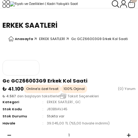
Geri Dön
Geri Dön
ERKEK SAATLERİ
LERİ
LERİ
Anasayfa
ERKEK SAATLERİ
Gc GCZ66003G9 Erkek Kol Saati
Gc GCZ66003G9 Erkek Kol Saati
₺ 41.100
Online'a özel fırsat
100% Orjinal
(0) Yorum
₺ 4.567
den başlayan taksitlerle!
Taksit Seçenekleri
Kategori
ERKEK SAATLERİ
,
GC
Stok Kodu
J83B9AVJ45
Stok Durumu
Stokta var
Havale
39.045,00 TL (%5,00 havale indirimi)
oix
oix