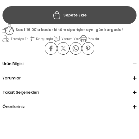
Sepete Ekle
il
il
Saat 16:00’a kadar ki tüm siparişler aynı gün kargoda!
stant
stant
Tavsiye Et
Karşılaştır
Yorum Yaz
Yazdır
ippe
ippe
ani
ani
Ürün Bilgisi
Yorumlar
Taksit Seçenekleri
Önerileriniz