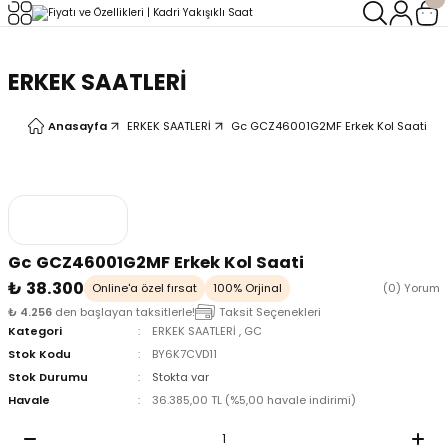
Geri Dön
Geri Dön
ERKEK SAATLERİ
LERİ
LERİ
Anasayfa
ERKEK SAATLERİ
Gc GCZ46001G2MF Erkek Kol Saati
Gc GCZ46001G2MF Erkek Kol Saati
₺ 38.300
Online'a özel fırsat
100% Orjinal
(0) Yorum
₺ 4.256
den başlayan taksitlerle!
Taksit Seçenekleri
Kategori
ERKEK SAATLERİ
,
GC
Stok Kodu
BY6K7CVD11
Stok Durumu
Stokta var
Havale
36.385,00 TL (%5,00 havale indirimi)
oix
oix