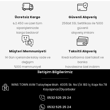
er
er
Ücretsiz Kargo
Güvenli Alışveriş
₺2.450 ve üzeri tüm
256bit SSL Sertifikası ile %100
siparişlerinizde
güvenli
kargo bedava!
alışveriş imkanı
Müşteri Memnuniyeti
Taksitli Alışveriş
14 Gün içerisinde kolay iade ve
Kredi kartlarına özel taksit ve
değişim
banka
%100 memnuniyet
havalesine özel indirim
İletişim Bilgilerimiz
WINS TOWN AVM Talaytepe Mah. 4005 Sk. No:1/A 183 İç Kapı No:78
Kayapınar/Diyarbakır
0532 525 25 24
0532 525 25 24