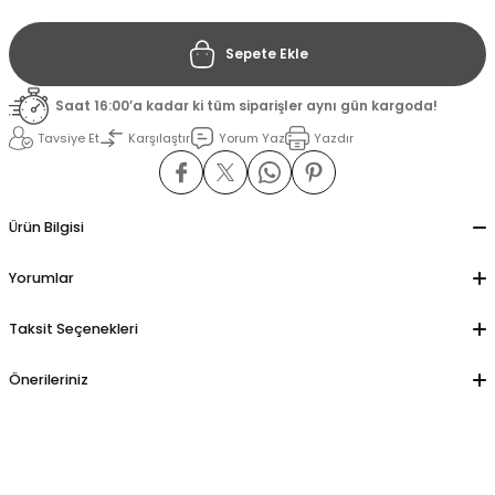
Sepete Ekle
il
il
Saat 16:00’a kadar ki tüm siparişler aynı gün kargoda!
stant
stant
Tavsiye Et
Karşılaştır
Yorum Yaz
Yazdır
ippe
ippe
ani
ani
Ürün Bilgisi
Yorumlar
Taksit Seçenekleri
Önerileriniz