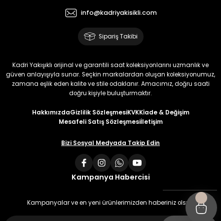
info@kadriyakisikli.com
Sipariş Takibi
Kadri Yakışıklı orijinal ve garantili saat koleksiyonlarını uzmanlık ve
güven anlayışıyla sunar. Seçkin markalardan oluşan koleksiyonumuz,
zamana eşlik eden kalite ve stile odaklanır. Amacımız, doğru saati
doğru kişiyle buluşturmaktır.
Hakkımızda
Gizlilik Sözleşmesi
KVKK
İade & Değişim
Mesafeli Satış Sözleşmesi
İletişim
Bizi Sosyal Medyada Takip Edin
Kampanya Habercisi
Kampanyalar ve en yeni ürünlerimizden haberiniz olsun