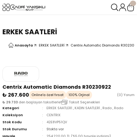
Geri Dön
Geri Dön
LERİ
LERİ
ERKEK SAATLERİ
Anasayfa
ERKEK SAATLERİ
Centrix Automatic Diamonds R302309
Centrix Automatic Diamonds R30230922
₺ 267.600
Online'a özel fırsat
100% Orjinal
(0) Yorum
₺ 29.733
den başlayan taksitlerle!
Taksit Seçenekleri
Kategori
ERKEK SAATLERİ
,
KADIN SAATLERİ
,
Rado
,
Rado
Koleksiyon
CENTRIX
Stok Kodu
42E8VP51QV
Stok Durumu
Stokta var
oix
oix
Havale
254.220,00 TL (%5,00 havale indirimi)