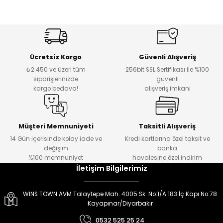
er
er
Ücretsiz Kargo
Güvenli Alışveriş
₺2.450 ve üzeri tüm
256bit SSL Sertifikası ile %100
siparişlerinizde
güvenli
kargo bedava!
alışveriş imkanı
Müşteri Memnuniyeti
Taksitli Alışveriş
14 Gün içerisinde kolay iade ve
Kredi kartlarına özel taksit ve
değişim
banka
%100 memnuniyet
havalesine özel indirim
İletişim Bilgilerimiz
WINS TOWN AVM Talaytepe Mah. 4005 Sk. No:1/A 183 İç Kapı No:78
Kayapınar/Diyarbakır
0532 525 25 24