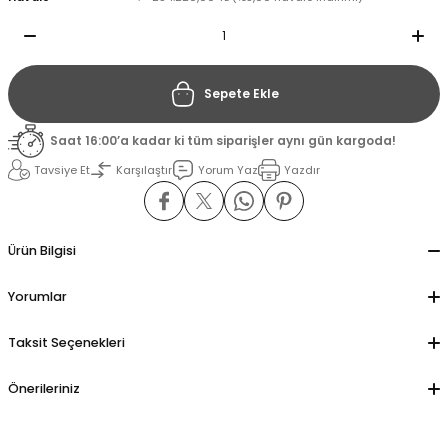
il
il
Sepete Ekle
stant
stant
Saat 16:00’a kadar ki tüm siparişler aynı gün kargoda!
ippe
ippe
Tavsiye Et
Karşılaştır
Yorum Yaz
Yazdır
ani
ani
Ürün Bilgisi
Yorumlar
Taksit Seçenekleri
Önerileriniz