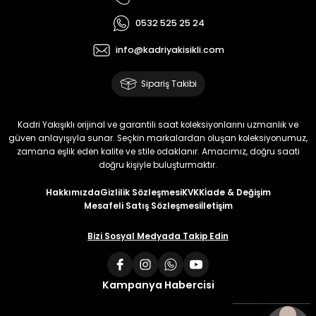
0532 525 25 24
info@kadriyakisikli.com
Sipariş Takibi
Kadri Yakışıklı orijinal ve garantili saat koleksiyonlarını uzmanlık ve
güven anlayışıyla sunar. Seçkin markalardan oluşan koleksiyonumuz,
zamana eşlik eden kalite ve stile odaklanır. Amacımız, doğru saati
doğru kişiyle buluşturmaktır.
Hakkımızda
Gizlilik Sözleşmesi
KVKK
İade & Değişim
Mesafeli Satış Sözleşmesi
İletişim
Bizi Sosyal Medyada Takip Edin
Kampanya Habercisi