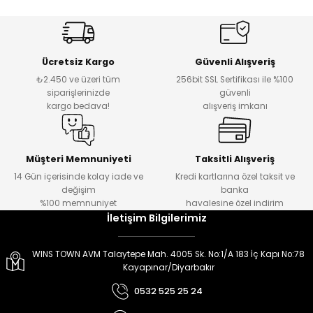
er
er
Ücretsiz Kargo
Güvenli Alışveriş
₺2.450 ve üzeri tüm
256bit SSL Sertifikası ile %100
siparişlerinizde
güvenli
kargo bedava!
alışveriş imkanı
Müşteri Memnuniyeti
Taksitli Alışveriş
14 Gün içerisinde kolay iade ve
Kredi kartlarına özel taksit ve
değişim
banka
%100 memnuniyet
havalesine özel indirim
İletişim Bilgilerimiz
WINS TOWN AVM Talaytepe Mah. 4005 Sk. No:1/A 183 İç Kapı No:78
Kayapınar/Diyarbakır
0532 525 25 24