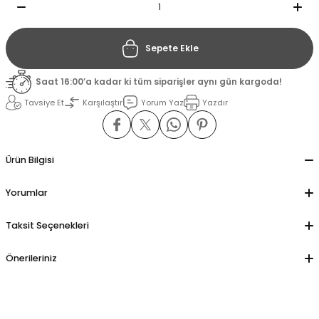
il
il
Sepete Ekle
stant
stant
Saat 16:00’a kadar ki tüm siparişler aynı gün kargoda!
Tavsiye Et
Karşılaştır
Yorum Yaz
Yazdır
ippe
ippe
ani
ani
Ürün Bilgisi
Yorumlar
Taksit Seçenekleri
Önerileriniz