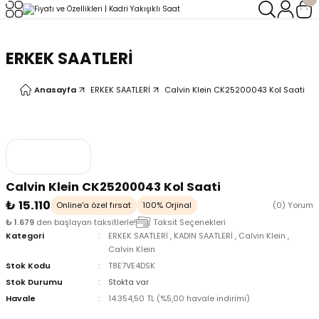
Geri Dön
Geri Dön
ERKEK SAATLERİ
LERİ
LERİ
Anasayfa
ERKEK SAATLERİ
Calvin Klein CK25200043 Kol Saati
Calvin Klein CK25200043 Kol Saati
₺ 15.110
Online'a özel fırsat
100% Orjinal
(0) Yorum
₺ 1.679
den başlayan taksitlerle!
Taksit Seçenekleri
Kategori
ERKEK SAATLERİ
,
KADIN SAATLERİ
,
Calvin Klein
,
Calvin Klein
Stok Kodu
T8E7VE4DSK
Stok Durumu
Stokta var
Havale
14.354,50 TL (%5,00 havale indirimi)
oix
oix