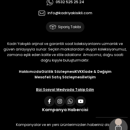
0532 525 25 24
info@kadriyakisikli.com
Sipariş Takibi
Kadri Yakışıklı orijinal ve garantili saat koleksiyonlarını uzmanlık ve
güven anlayışıyla sunar. Seçkin markalardan oluşan koleksiyonumuz,
zamana eşlik eden kalite ve stile odaklanır. Amacımız, doğru saati
doğru kişiyle buluşturmaktır.
Hakkımızda
Gizlilik Sözleşmesi
KVKK
İade & Değişim
Mesafeli Satış Sözleşmesi
İletişim
Bizi Sosyal Medyada Takip Edin
Kampanya Habercisi
Kampanyalar ve en yeni ürünlerimizden haberiniz olsun