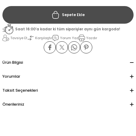
Sepete Ekle
il
il
Saat 16:00’a kadar ki tüm siparişler aynı gün kargoda!
stant
stant
Tavsiye Et
Karşılaştır
Yorum Yaz
Yazdır
ippe
ippe
ani
ani
Ürün Bilgisi
Yorumlar
Taksit Seçenekleri
Önerileriniz