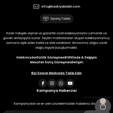
info@kadriyakisikli.com
Sipariş Takibi
Kadri Yakışıklı orijinal ve garantili saat koleksiyonlarını uzmanlık ve
güven anlayışıyla sunar. Seçkin markalardan oluşan koleksiyonumuz,
zamana eşlik eden kalite ve stile odaklanır. Amacımız, doğru saati
doğru kişiyle buluşturmaktır.
Hakkımızda
Gizlilik Sözleşmesi
KVKK
İade & Değişim
Mesafeli Satış Sözleşmesi
İletişim
Bizi Sosyal Medyada Takip Edin
Kampanya Habercisi
Kampanyalar ve en yeni ürünlerimizden haberiniz olsun