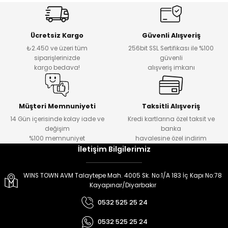
er
er
Ücretsiz Kargo
Güvenli Alışveriş
₺2.450 ve üzeri tüm
256bit SSL Sertifikası ile %100
siparişlerinizde
güvenli
kargo bedava!
alışveriş imkanı
Müşteri Memnuniyeti
Taksitli Alışveriş
14 Gün içerisinde kolay iade ve
Kredi kartlarına özel taksit ve
değişim
banka
%100 memnuniyet
havalesine özel indirim
İletişim Bilgilerimiz
WINS TOWN AVM Talaytepe Mah. 4005 Sk. No:1/A 183 İç Kapı No:78
Kayapınar/Diyarbakır
0532 525 25 24
0532 525 25 24