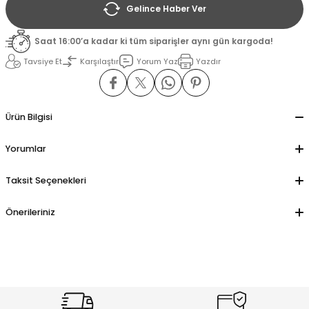
Gelince Haber Ver
il
il
Saat 16:00’a kadar ki tüm siparişler aynı gün kargoda!
Tavsiye Et
Karşılaştır
Yorum Yaz
Yazdır
stant
stant
ippe
ippe
Ürün Bilgisi
ani
ani
Yorumlar
Taksit Seçenekleri
Önerileriniz