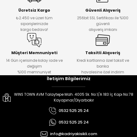
er
er
Ücretsiz Kargo
Güvenli Alışveriş
₺2.450 ve üzeri tüm
256bit SSL Sertifikası ile %100
siparişlerinizde
güvenli
kargo bedava!
alışveriş imkanı
Müşteri Memnuniyeti
Taksitli Alışveriş
14 Gün içerisinde kolay iade ve
Kredi kartlarına özel taksit ve
değişim
banka
%100 memnuniyet
havalesine özel indirim
İletişim Bilgilerimiz
WINS TOWN AVM Talaytepe Mah. 4005 Sk. No:1/A 183 İç Kapı No:78
Kayapınar/Diyarbakır
0532 525 25 24
0532 525 25 24
info@kadriyakisikli.com