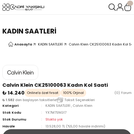
Geri Dön
Geri Dön
LERİ
LERİ
KADIN SAATLERİ
Anasayfa
KADIN SAATLERİ
Calvin Klein CK25100063 Kadın Kol Sa
Calvin Klein CK25100063 Kadın Kol Saati
₺ 14.240
Online'a özel fırsat
100% Orjinal
(0) Yorum
₺ 1.582
den başlayan taksitlerle!
Taksit Seçenekleri
Kategori
KADIN SAATLERİ
,
Calvin Klein
Stok Kodu
YX7M7SNG17
Stok Durumu
Stokta yok
Havale
13.528,00 TL (%5,00 havale indirimi)
oix
oix