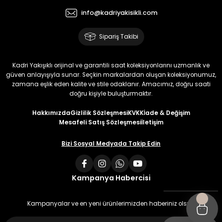
info@kadriyakisikli.com
Sipariş Takibi
Kadri Yakışıklı orijinal ve garantili saat koleksiyonlarını uzmanlık ve
güven anlayışıyla sunar. Seçkin markalardan oluşan koleksiyonumuz,
zamana eşlik eden kalite ve stile odaklanır. Amacımız, doğru saati
doğru kişiyle buluşturmaktır.
Hakkımızda
Gizlilik Sözleşmesi
KVKK
İade & Değişim
Mesafeli Satış Sözleşmesi
İletişim
Bizi Sosyal Medyada Takip Edin
Kampanya Habercisi
Kampanyalar ve en yeni ürünlerimizden haberiniz olsun