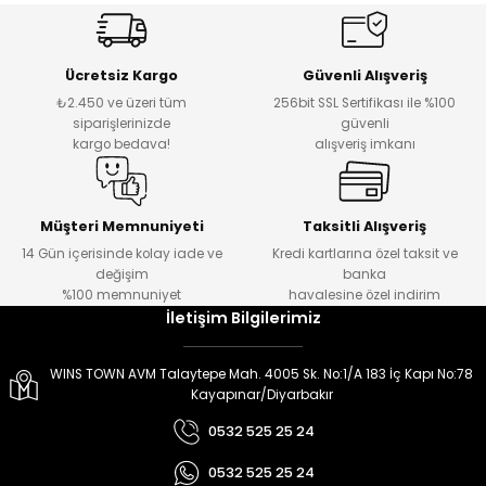
er
er
Ücretsiz Kargo
Güvenli Alışveriş
₺2.450 ve üzeri tüm
256bit SSL Sertifikası ile %100
siparişlerinizde
güvenli
kargo bedava!
alışveriş imkanı
Müşteri Memnuniyeti
Taksitli Alışveriş
14 Gün içerisinde kolay iade ve
Kredi kartlarına özel taksit ve
değişim
banka
%100 memnuniyet
havalesine özel indirim
İletişim Bilgilerimiz
WINS TOWN AVM Talaytepe Mah. 4005 Sk. No:1/A 183 İç Kapı No:78
Kayapınar/Diyarbakır
0532 525 25 24
0532 525 25 24