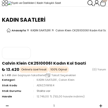
Geri Dön
Geri Dön
KADIN SAATLERİ
LERİ
LERİ
Anasayfa
KADIN SAATLERİ
Calvin Klein CK25100061 Kadın Kol Saa
Calvin Klein CK25100061 Kadın Kol Saati
₺ 13.420
Online'a özel fırsat
100% Orjinal
(0) Yorum
₺ 1.491
den başlayan taksitlerle!
Taksit Seçenekleri
Kategori
KADIN SAATLERİ
,
Calvin Klein
Stok Kodu
AD9ZZVW9E4
Stok Durumu
Stokta var
Havale
12.749,00 TL (%5,00 havale indirimi)
oix
oix