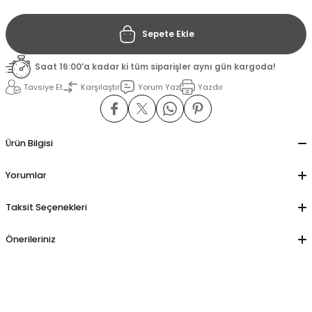
Sepete Ekle
il
il
Saat 16:00’a kadar ki tüm siparişler aynı gün kargoda!
stant
stant
Tavsiye Et
Karşılaştır
Yorum Yaz
Yazdır
ippe
ippe
ani
ani
Ürün Bilgisi
Yorumlar
Taksit Seçenekleri
Önerileriniz