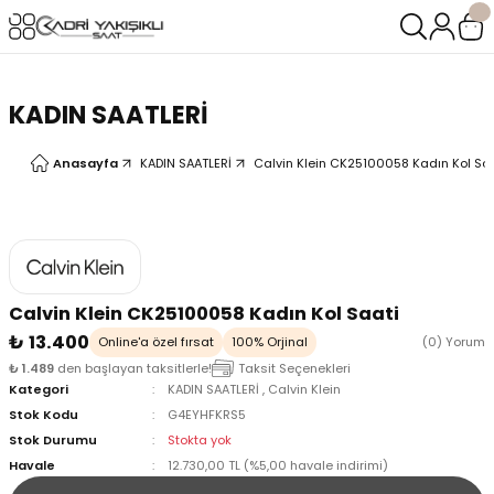
Geri Dön
Geri Dön
LERİ
LERİ
KADIN SAATLERİ
Anasayfa
KADIN SAATLERİ
Calvin Klein CK25100058 Kadın Kol Sa
Calvin Klein CK25100058 Kadın Kol Saati
₺ 13.400
Online'a özel fırsat
100% Orjinal
(0) Yorum
₺ 1.489
den başlayan taksitlerle!
Taksit Seçenekleri
Kategori
KADIN SAATLERİ
,
Calvin Klein
Stok Kodu
G4EYHFKRS5
Stok Durumu
Stokta yok
Havale
12.730,00 TL (%5,00 havale indirimi)
oix
oix