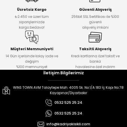
er
er
Ücretsiz Kargo
Güvenli Alışveriş
₺2.450 ve üzeri tüm
256bit SSL Sertifikası ile %100
siparişlerinizde
güvenli
kargo bedava!
alışveriş imkanı
Müşteri Memnuniyeti
Taksitli Alışveriş
14 Gün içerisinde kolay iade ve
Kredi kartlarına özel taksit ve
değişim
banka
%100 memnuniyet
havalesine özel indirim
İletişim Bilgilerimiz
WINS TOWN AVM Talaytepe Mah. 4005 Sk. No:1/A 183 İç Kapı No:78
Kayapınar/Diyarbakır
0532 525 25 24
0532 525 25 24
info@kadriyakisikli.com