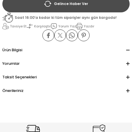
Gelince Haber Ver
il
il
Saat 16:00’a kadar ki tüm siparişler aynı gün kargoda!
Tavsiye Et
Karşılaştır
Yorum Yaz
Yazdır
stant
stant
ippe
ippe
Ürün Bilgisi
ani
ani
Yorumlar
Taksit Seçenekleri
Önerileriniz