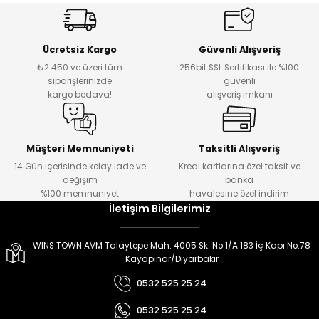
er
er
Ücretsiz Kargo
Güvenli Alışveriş
₺2.450 ve üzeri tüm
256bit SSL Sertifikası ile %100
siparişlerinizde
güvenli
kargo bedava!
alışveriş imkanı
Müşteri Memnuniyeti
Taksitli Alışveriş
14 Gün içerisinde kolay iade ve
Kredi kartlarına özel taksit ve
değişim
banka
%100 memnuniyet
havalesine özel indirim
İletişim Bilgilerimiz
WINS TOWN AVM Talaytepe Mah. 4005 Sk. No:1/A 183 İç Kapı No:78
Kayapınar/Diyarbakır
0532 525 25 24
0532 525 25 24