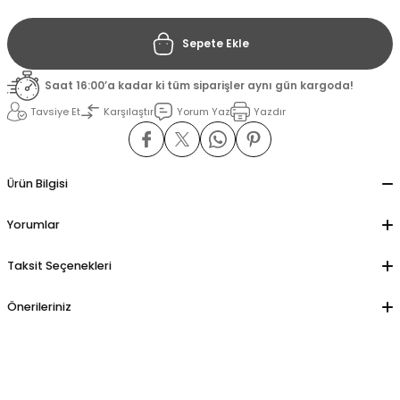
Sepete Ekle
il
il
Saat 16:00’a kadar ki tüm siparişler aynı gün kargoda!
stant
stant
Tavsiye Et
Karşılaştır
Yorum Yaz
Yazdır
ippe
ippe
ani
ani
Ürün Bilgisi
Yorumlar
Taksit Seçenekleri
Önerileriniz