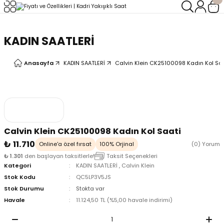
Geri Dön
Geri Dön
KADIN SAATLERİ
LERİ
LERİ
Anasayfa
KADIN SAATLERİ
Calvin Klein CK25100098 Kadın Kol Sa
Calvin Klein CK25100098 Kadın Kol Saati
₺ 11.710
Online'a özel fırsat
100% Orjinal
(0) Yorum
₺ 1.301
den başlayan taksitlerle!
Taksit Seçenekleri
Kategori
KADIN SAATLERİ
,
Calvin Klein
Stok Kodu
QC5LP3V5JS
Stok Durumu
Stokta var
Havale
11.124,50 TL (%5,00 havale indirimi)
oix
oix