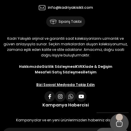
info@kadriyakisikli.com
Sipariş Takibi
Kadri Yakışıklı orijinal ve garantili saat koleksiyonlarını uzmanlık ve
güven anlayışıyla sunar. Seçkin markalardan oluşan koleksiyonumuz,
zamana eşlik eden kalite ve stile odaklanır. Amacımız, doğru saati
doğru kişiyle buluşturmaktır.
Hakkımızda
Gizlilik Sözleşmesi
KVKK
İade & Değişim
Mesafeli Satış Sözleşmesi
İletişim
Bizi Sosyal Medyada Takip Edin
Kampanya Habercisi
Kampanyalar ve en yeni ürünlerimizden haberiniz olsun