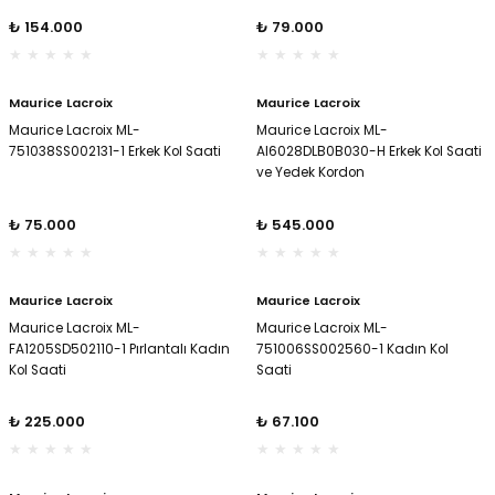
er
er
₺ 154.000
₺ 79.000
Maurice Lacroix
Maurice Lacroix
Maurice Lacroix ML-
Maurice Lacroix ML-
751038SS002131-1 Erkek Kol Saati
AI6028DLB0B030-H Erkek Kol Saati
ve Yedek Kordon
₺ 75.000
₺ 545.000
Maurice Lacroix
Maurice Lacroix
Maurice Lacroix ML-
Maurice Lacroix ML-
FA1205SD502110-1 Pırlantalı Kadın
751006SS002560-1 Kadın Kol
Kol Saati
Saati
₺ 225.000
₺ 67.100