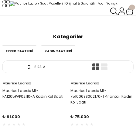
Geri Dön
Geri Dön
Anasayfa
Maurice Lacroix
LERİ
LERİ
Kategoriler
ERKEK SAATLERİ
KADIN SAATLERİ
SIRALA
Maurice Lacroix
Maurice Lacroix
Maurice Lacroix ML-
Maurice Lacroix ML-
FA1205PVP02110-A Kadın Kol Saati
751006SS002170-1 Pırlantalı Kadın
Kol Saati
₺ 91.000
₺ 75.000
oix
oix