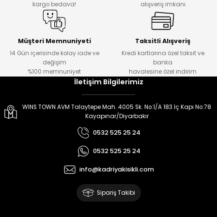
kargo bedava!
alışveriş imkanı
Müşteri Memnuniyeti
Taksitli Alışveriş
14 Gün içerisinde kolay iade ve
Kredi kartlarına özel taksit ve
değişim
banka
%100 memnuniyet
havalesine özel indirim
İletişim Bilgilerimiz
WINS TOWN AVM Talaytepe Mah. 4005 Sk. No:1/A 183 İç Kapı No:78
Kayapınar/Diyarbakır
0532 525 25 24
0532 525 25 24
info@kadriyakisikli.com
Sipariş Takibi