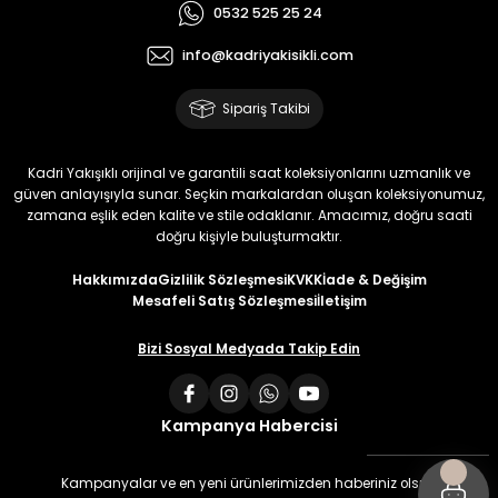
0532 525 25 24
info@kadriyakisikli.com
Sipariş Takibi
Kadri Yakışıklı orijinal ve garantili saat koleksiyonlarını uzmanlık ve
güven anlayışıyla sunar. Seçkin markalardan oluşan koleksiyonumuz,
zamana eşlik eden kalite ve stile odaklanır. Amacımız, doğru saati
doğru kişiyle buluşturmaktır.
Hakkımızda
Gizlilik Sözleşmesi
KVKK
İade & Değişim
Mesafeli Satış Sözleşmesi
İletişim
Bizi Sosyal Medyada Takip Edin
Kampanya Habercisi
Kampanyalar ve en yeni ürünlerimizden haberiniz olsun