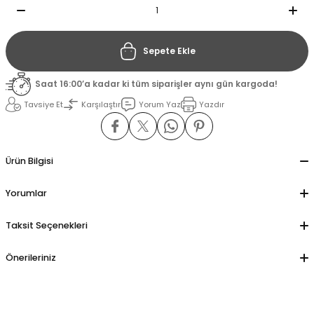
il
il
Sepete Ekle
stant
stant
Saat 16:00’a kadar ki tüm siparişler aynı gün kargoda!
Tavsiye Et
Karşılaştır
Yorum Yaz
Yazdır
ippe
ippe
ani
ani
Ürün Bilgisi
Yorumlar
Taksit Seçenekleri
Önerileriniz