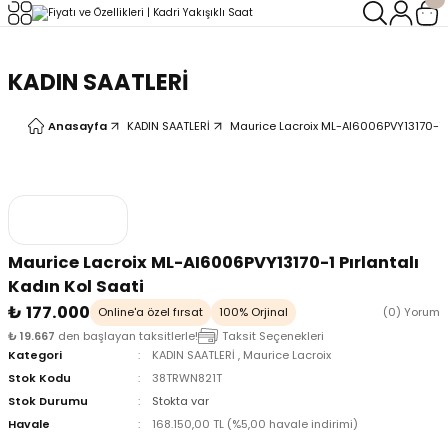
Geri Dön
Geri Dön
KADIN SAATLERİ
LERİ
LERİ
Anasayfa
KADIN SAATLERİ
Maurice Lacroix ML-AI6006PVY13170-1 Pı
Maurice Lacroix ML-AI6006PVY13170-1 Pırlantalı
Kadın Kol Saati
₺ 177.000
Online'a özel fırsat
100% Orjinal
(0) Yorum
₺ 19.667
den başlayan taksitlerle!
Taksit Seçenekleri
Kategori
KADIN SAATLERİ
,
Maurice Lacroix
Stok Kodu
38TRWN821T
Stok Durumu
Stokta var
Havale
168.150,00 TL (%5,00 havale indirimi)
oix
oix