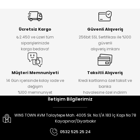
er
er
Ücretsiz Kargo
Güvenli Alışveriş
₺2.450 ve üzeri tüm
256bit SSL Sertifikası ile %100
siparişlerinizde
güvenli
kargo bedava!
alışveriş imkanı
Müşteri Memnuniyeti
Taksitli Alışveriş
14 Gün içerisinde kolay iade ve
Kredi kartlarına özel taksit ve
değişim
banka
%100 memnuniyet
havalesine özel indirim
İletişim Bilgilerimiz
WINS TOWN AVM Talaytepe Mah. 4005 Sk. No:1/A 183 İç Kapı No:78
Kayapınar/Diyarbakır
0532 525 25 24