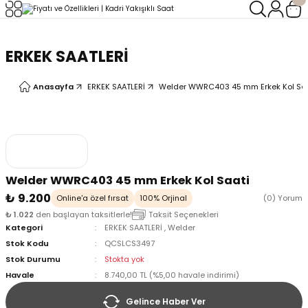
Geri Dön
Geri Dön
ERKEK SAATLERİ
LERİ
LERİ
Anasayfa
ERKEK SAATLERİ
Welder WWRC403 45 mm Erkek Kol Sa
Welder WWRC403 45 mm Erkek Kol Saati
₺ 9.200
Online'a özel fırsat
100% Orjinal
(0) Yorum
₺ 1.022
den başlayan taksitlerle!
Taksit Seçenekleri
Kategori
ERKEK SAATLERİ
,
Welder
Stok Kodu
QCSLCS3497
Stok Durumu
Stokta yok
Havale
8.740,00 TL (%5,00 havale indirimi)
Gelince Haber Ver
oix
oix