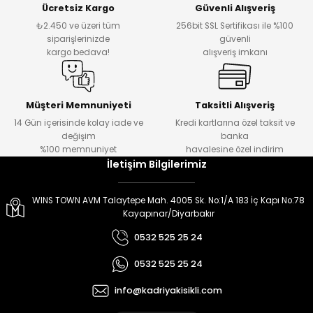
Ücretsiz Kargo
Güvenli Alışveriş
er
er
₺2.450 ve üzeri tüm
256bit SSL Sertifikası ile %100
siparişlerinizde
güvenli
kargo bedava!
alışveriş imkanı
Müşteri Memnuniyeti
Taksitli Alışveriş
14 Gün içerisinde kolay iade ve
Kredi kartlarına özel taksit ve
değişim
banka
%100 memnuniyet
havalesine özel indirim
İletişim Bilgilerimiz
WINS TOWN AVM Talaytepe Mah. 4005 Sk. No:1/A 183 İç Kapı No:78
Kayapınar/Diyarbakır
0532 525 25 24
0532 525 25 24
info@kadriyakisikli.com