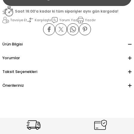
Saat 16:00’a kadar ki tüm siparişler aynı gün kargoda!
il
il
Tavsiye Et
Karşılaştır
Yorum Yaz
Yazdır
stant
stant
Ürün Bilgisi
ippe
ippe
Yorumlar
ani
ani
Taksit Seçenekleri
Önerileriniz