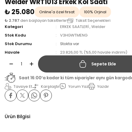
Welder WRT1013 Erkek Kol Saati
₺ 25.080
Online'a özel fırsat
100% Orjinal
₺ 2.787
den başlayan taksitlerle!
Taksit Seçenekleri
Kategori
ERKEK SAATLERİ
,
Welder
Stok Kodu
V3HGWTMENG
Stok Durumu
Stokta var
Havale
23.826,00 TL (%5,00 havale indirimi)
Sepete Ekle
Saat 16:00’a kadar ki tüm siparişler aynı gün kargod
Tavsiye Et
Karşılaştır
Yorum Yaz
Yazdır
Ürün Bilgisi