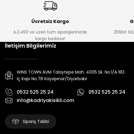
Ücretsiz Kargo
G
₺2.450 ve üzeri tüm siparişlerinizde
256bit SSL
kargo bedava!
İletişim Bilgilerimiz
WINS TOWN AVM Talaytepe Mah. 4005 Sk. No:1/A 183
İç Kapı No:78 Kayapınar/Diyarbakır
0532 525 25 24
0532 525 25 24
info@kadriyakisikli.com
Sipariş Takibi