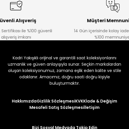
üvenli Alışveriş
Müşteri Memnuni
 Sertifikası ile %100 güvenli
14 Gün içerisinde kolay iad
alışveriş imkanı
%100 memnuniye
Kadri Yakışıklı orijinal ve garantili saat koleksiyonlarını
uzmanlık ve güven anlayışıyla sunar. Seçkin markalardan
oluşan koleksiyonumuz, zamana eşlik eden kalite ve stile
odaklanır. Amacımız, doğru saati doğru kişiyle
buluşturmaktır.
Hakkımızda
Gizlilik Sözleşmesi
KVKK
İade & Değişim
Mesafeli Satış Sözleşmesi
İletişim
Bizi Sosyal Medyada Takip Edin