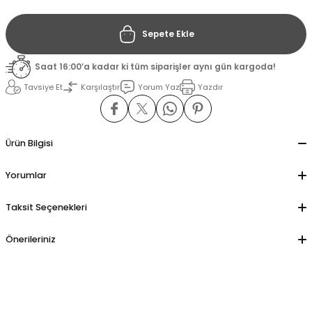
Sepete Ekle
il
il
Saat 16:00’a kadar ki tüm siparişler aynı gün kargoda!
stant
stant
Tavsiye Et
Karşılaştır
Yorum Yaz
Yazdır
ippe
ippe
ani
ani
Ürün Bilgisi
Yorumlar
Taksit Seçenekleri
Önerileriniz