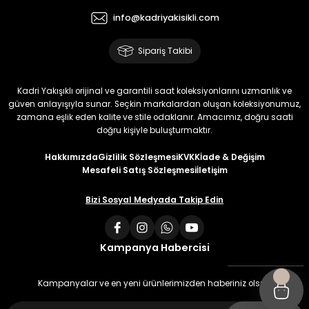
info@kadriyakisikli.com
Sipariş Takibi
Kadri Yakışıklı orijinal ve garantili saat koleksiyonlarını uzmanlık ve
güven anlayışıyla sunar. Seçkin markalardan oluşan koleksiyonumuz,
zamana eşlik eden kalite ve stile odaklanır. Amacımız, doğru saati
doğru kişiyle buluşturmaktır.
Hakkımızda
Gizlilik Sözleşmesi
KVKK
İade & Değişim
Mesafeli Satış Sözleşmesi
İletişim
Bizi Sosyal Medyada Takip Edin
Kampanya Habercisi
Kampanyalar ve en yeni ürünlerimizden haberiniz olsun