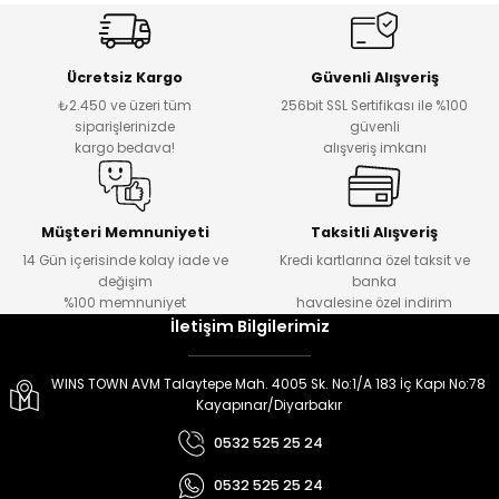
er
er
Ücretsiz Kargo
Güvenli Alışveriş
₺2.450 ve üzeri tüm
256bit SSL Sertifikası ile %100
siparişlerinizde
güvenli
kargo bedava!
alışveriş imkanı
Müşteri Memnuniyeti
Taksitli Alışveriş
14 Gün içerisinde kolay iade ve
Kredi kartlarına özel taksit ve
değişim
banka
%100 memnuniyet
havalesine özel indirim
İletişim Bilgilerimiz
WINS TOWN AVM Talaytepe Mah. 4005 Sk. No:1/A 183 İç Kapı No:78
Kayapınar/Diyarbakır
0532 525 25 24
0532 525 25 24