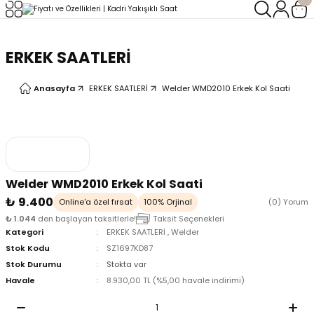
Geri Dön
Geri Dön
ERKEK SAATLERİ
LERİ
LERİ
Anasayfa
ERKEK SAATLERİ
Welder WMD2010 Erkek Kol Saati
Welder WMD2010 Erkek Kol Saati
₺ 9.400
Online'a özel fırsat
100% Orjinal
(0) Yorum
₺ 1.044
den başlayan taksitlerle!
Taksit Seçenekleri
Kategori
ERKEK SAATLERİ
,
Welder
Stok Kodu
SZ1697KD87
Stok Durumu
Stokta var
Havale
8.930,00 TL (%5,00 havale indirimi)
oix
oix