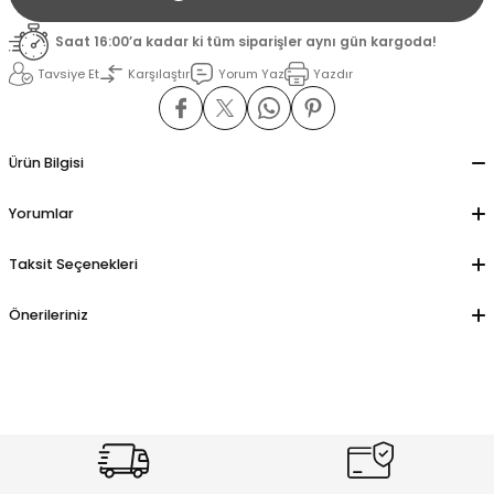
Saat 16:00’a kadar ki tüm siparişler aynı gün kargoda!
il
il
Tavsiye Et
Karşılaştır
Yorum Yaz
Yazdır
stant
stant
Ürün Bilgisi
ippe
ippe
Yorumlar
ani
ani
Taksit Seçenekleri
Önerileriniz