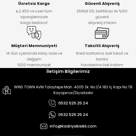
Ücretsiz Kargo
Güvenli Alışveriş
er
er
₺2.450 ve üzeri tüm
256bit SSL Sertifikası ile %100
siparişlerinizde
güvenli
kargo bedava!
alışveriş imkanı
Müşteri Memnuniyeti
Taksitli Alışveriş
14 Gün içerisinde kolay iade ve
Kredi kartlarına özel taksit ve
değişim
banka
%100 memnuniyet
havalesine özel indirim
İletişim Bilgilerimiz
WINS TOWN AVM Talaytepe Mah. 4005 Sk. No:1/A 183 İç Kapı No:78
Kayapınar/Diyarbakır
0532 525 25 24
0532 525 25 24
info@kadriyakisikli.com