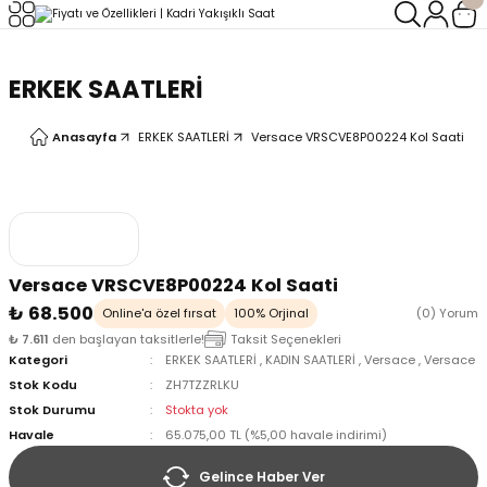
Geri Dön
Geri Dön
ERKEK SAATLERİ
LERİ
LERİ
Anasayfa
ERKEK SAATLERİ
Versace VRSCVE8P00224 Kol Saati
Versace VRSCVE8P00224 Kol Saati
₺ 68.500
Online'a özel fırsat
100% Orjinal
(0) Yorum
₺ 7.611
den başlayan taksitlerle!
Taksit Seçenekleri
Kategori
ERKEK SAATLERİ
,
KADIN SAATLERİ
,
Versace
,
Versace
Stok Kodu
ZH7TZZRLKU
Stok Durumu
Stokta yok
Havale
65.075,00 TL (%5,00 havale indirimi)
Gelince Haber Ver
oix
oix