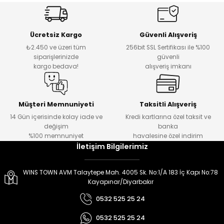
er
er
Ücretsiz Kargo
Güvenli Alışveriş
₺2.450 ve üzeri tüm
256bit SSL Sertifikası ile %100
siparişlerinizde
güvenli
kargo bedava!
alışveriş imkanı
Müşteri Memnuniyeti
Taksitli Alışveriş
14 Gün içerisinde kolay iade ve
Kredi kartlarına özel taksit ve
değişim
banka
%100 memnuniyet
havalesine özel indirim
İletişim Bilgilerimiz
WINS TOWN AVM Talaytepe Mah. 4005 Sk. No:1/A 183 İç Kapı No:78
Kayapınar/Diyarbakır
0532 525 25 24
0532 525 25 24