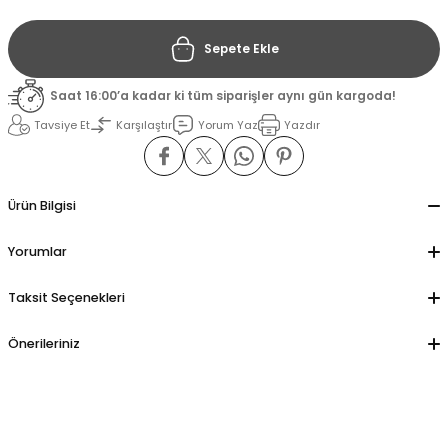
Sepete Ekle
il
il
Saat 16:00’a kadar ki tüm siparişler aynı gün kargoda!
stant
stant
Tavsiye Et
Karşılaştır
Yorum Yaz
Yazdır
ippe
ippe
ani
ani
Ürün Bilgisi
Yorumlar
Taksit Seçenekleri
Önerileriniz