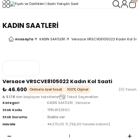
Geri Dön
Geri Dön
KADIN SAATLERİ
LERİ
LERİ
Anasayfa
KADIN SAATLERİ
Versace VRSCVE8105022 Kadın Kol Saa
Versace VRSCVE8105022 Kadın Kol Saati
₺ 46.600
Online'a özel fırsat
100% Orjinal
(0) Yorum
₺ 5.178
den başlayan taksitlerle!
Taksit Seçenekleri
Kategori
KADIN SAATLERİ
,
Versace
Stok Kodu
TPRLW3ZRGC
Stok Durumu
Stokta var
Havale
44.270,00 TL (%5,00 havale indirimi)
oix
oix