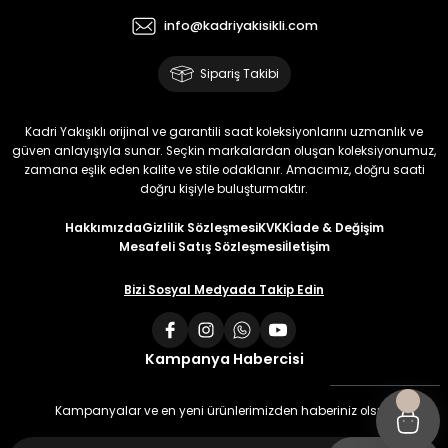
info@kadriyakisikli.com
Sipariş Takibi
Kadri Yakışıklı orijinal ve garantili saat koleksiyonlarını uzmanlık ve
güven anlayışıyla sunar. Seçkin markalardan oluşan koleksiyonumuz,
zamana eşlik eden kalite ve stile odaklanır. Amacımız, doğru saati
doğru kişiyle buluşturmaktır.
Hakkımızda
Gizlilik Sözleşmesi
KVKK
İade & Değişim
Mesafeli Satış Sözleşmesi
İletişim
Bizi Sosyal Medyada Takip Edin
Kampanya Habercisi
Kampanyalar ve en yeni ürünlerimizden haberiniz olsun