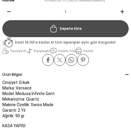
Havale
101.650,00 TL (%5,00 havale indirimi)
il
il
Sepete Ekle
stant
stant
Saat 16:00’a kadar ki tüm siparişler aynı gün kargoda!
ippe
ippe
Tavsiye Et
Karşılaştır
Yorum Yaz
Yazdır
ani
ani
Ürün Bilgisi
Cinsiyet: Erkek
Marka: Versace
Model: Medusa Infinite Gent
Mekanizma: Quartz
Makine Özellik: Swiss Made
Garanti: 2 Yıl
Ağırlık: 90 gr
KASA YAPISI