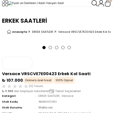
Geri Dön
Geri Dön
ERKEK SAATLERİ
LERİ
LERİ
Anasayfa
ERKEK SAATLERİ
Versace VRSCVE7E00423 Erkek Kol Saa
Versace VRSCVE7E00423 Erkek Kol Saati
₺ 107.000
Online'a özel fırsat
100% Orjinal
(0) Yorum
₺ 11.889
den başlayan taksitlerle!
Taksit Seçenekleri
Kategori
ERKEK SAATLERİ
,
Versace
Stok Kodu
4MAKHVC8S1
Stok Durumu
Stokta var
oix
oix