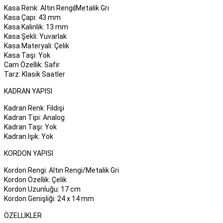
Kasa Renk: Altın Rengi|Metalik Gri
er
er
Kasa Çapı: 43 mm
Kasa Kalinlik: 13 mm
Kasa Şekli: Yuvarlak
Kasa Materyali: Çelik
Kasa Taşı: Yok
Cam Özellik: Safir
Tarz: Klasik Saatler
KADRAN YAPISI
Kadran Renk: Fildişi
Kadran Tipi: Analog
Kadran Taşı: Yok
Kadran Işık: Yok
KORDON YAPISI
Kordon Rengi: Altın Rengi/Metalik Gri
Kordon Özellik: Çelik
Kordon Uzunluğu: 17 cm
Kordon Genişliği: 24 x 14 mm
ÖZELLIKLER