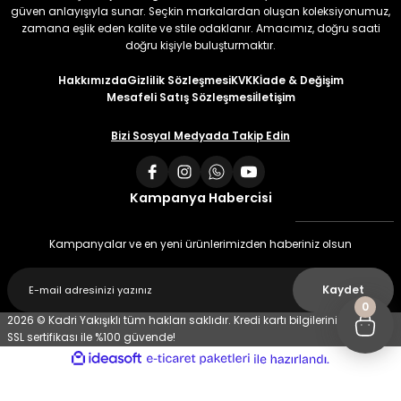
güven anlayışıyla sunar. Seçkin markalardan oluşan koleksiyonumuz,
zamana eşlik eden kalite ve stile odaklanır. Amacımız, doğru saati
doğru kişiyle buluşturmaktır.
Hakkımızda
Gizlilik Sözleşmesi
KVKK
İade & Değişim
Mesafeli Satış Sözleşmesi
İletişim
Bizi Sosyal Medyada Takip Edin
Kampanya Habercisi
Kampanyalar ve en yeni ürünlerimizden haberiniz olsun
Kaydet
0
2026 © Kadri Yakışıklı tüm hakları saklıdır. Kredi kartı bilgileriniz 256 bit
SSL sertifikası ile %100 güvende!
ideasoft
ile
e-
hazırlandı.
ticaret
paketleri