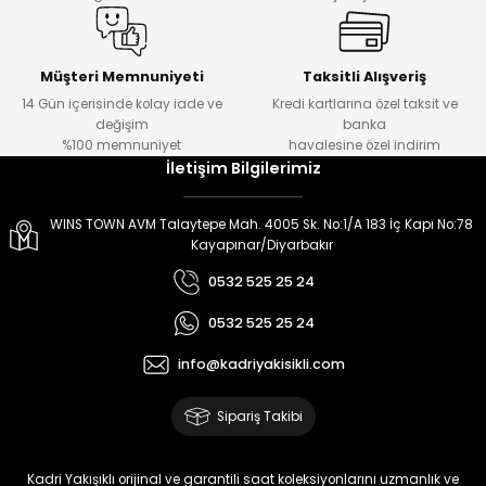
Müşteri Memnuniyeti
Taksitli Alışveriş
14 Gün içerisinde kolay iade ve
Kredi kartlarına özel taksit ve
değişim
banka
%100 memnuniyet
havalesine özel indirim
İletişim Bilgilerimiz
WINS TOWN AVM Talaytepe Mah. 4005 Sk. No:1/A 183 İç Kapı No:78
Kayapınar/Diyarbakır
0532 525 25 24
0532 525 25 24
info@kadriyakisikli.com
Sipariş Takibi
Kadri Yakışıklı orijinal ve garantili saat koleksiyonlarını uzmanlık ve