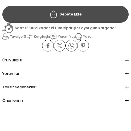
Sepete Ekle
il
il
Saat 16:00’a kadar ki tüm siparişler aynı gün kargoda!
stant
stant
Tavsiye Et
Karşılaştır
Yorum Yaz
Yazdır
ippe
ippe
ani
ani
Ürün Bilgisi
Yorumlar
Taksit Seçenekleri
Önerileriniz