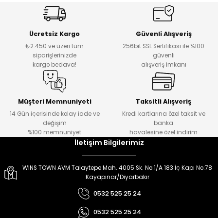
er
er
Ücretsiz Kargo
Güvenli Alışveriş
₺2.450 ve üzeri tüm
256bit SSL Sertifikası ile %100
siparişlerinizde
güvenli
kargo bedava!
alışveriş imkanı
Müşteri Memnuniyeti
Taksitli Alışveriş
14 Gün içerisinde kolay iade ve
Kredi kartlarına özel taksit ve
değişim
banka
%100 memnuniyet
havalesine özel indirim
İletişim Bilgilerimiz
WINS TOWN AVM Talaytepe Mah. 4005 Sk. No:1/A 183 İç Kapı No:78
Kayapınar/Diyarbakır
0532 525 25 24
0532 525 25 24