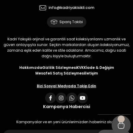
info@kadriyakisikli.com
Sipariş Takibi
Kadri Yakışıklı orijinal ve garantili saat koleksiyonlarını uzmanlık ve
güven anlayışıyla sunar. Seçkin markalardan oluşan koleksiyonumuz,
zamana eşlik eden kalite ve stile odaklanır. Amacımız, doğru saati
doğru kişiyle buluşturmaktır.
Hakkımızda
Gizlilik Sözleşmesi
KVKK
İade & Değişim
Mesafeli Satış Sözleşmesi
İletişim
Bizi Sosyal Medyada Takip Edin
Kampanya Habercisi
Kampanyalar ve en yeni ürünlerimizden haberiniz olsun