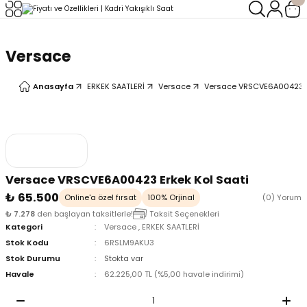
Geri Dön
Geri Dön
Versace
LERİ
LERİ
Anasayfa
ERKEK SAATLERİ
Versace
Versace VRSCVE6A00423 Er
Versace VRSCVE6A00423 Erkek Kol Saati
₺ 65.500
Online'a özel fırsat
100% Orjinal
(0) Yorum
₺ 7.278
den başlayan taksitlerle!
Taksit Seçenekleri
Kategori
Versace
,
ERKEK SAATLERİ
Stok Kodu
6RSLM9AKU3
Stok Durumu
Stokta var
Havale
62.225,00 TL (%5,00 havale indirimi)
oix
oix