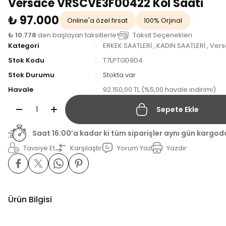
Versace VRSCVE3F00422 Kol Saati
₺ 97.000
Online'a özel fırsat
100% Orjinal
₺ 10.778
den başlayan taksitlerle!
Taksit Seçenekleri
Kategori
ERKEK SAATLERİ
,
KADIN SAATLERİ
,
Vers
Stok Kodu
T7LPTGD9D4
Stok Durumu
Stokta var
Havale
92.150,00 TL (%5,00 havale indirimi)
Sepete Ekle
Saat 16:00’a kadar ki tüm siparişler aynı gün kargod
Tavsiye Et
Karşılaştır
Yorum Yaz
Yazdır
Ürün Bilgisi