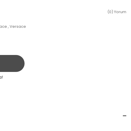
(0) Yorum
ace
,
Versace
a!