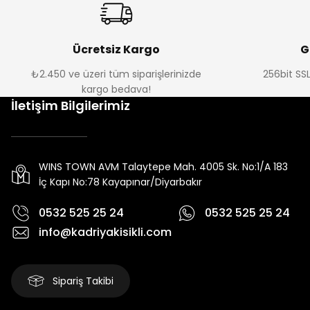
Ücretsiz Kargo
G
₺2.450 ve üzeri tüm siparişlerinizde
256bit SSL
kargo bedava!
İletişim Bilgilerimiz
WINS TOWN AVM Talaytepe Mah. 4005 Sk. No:1/A 183
İç Kapı No:78 Kayapınar/Diyarbakır
0532 525 25 24
0532 525 25 24
info@kadriyakisikli.com
Sipariş Takibi