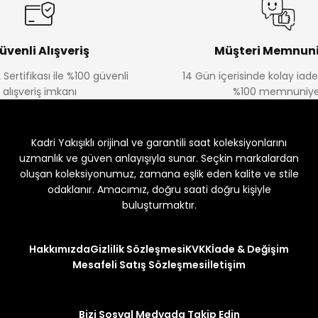
üvenli Alışveriş
Müşteri Memnuni
 Sertifikası ile %100 güvenli
14 Gün içerisinde kolay iad
alışveriş imkanı
%100 memnuniye
Kadri Yakışıklı orijinal ve garantili saat koleksiyonlarını
uzmanlık ve güven anlayışıyla sunar. Seçkin markalardan
oluşan koleksiyonumuz, zamana eşlik eden kalite ve stile
odaklanır. Amacımız, doğru saati doğru kişiyle
buluşturmaktır.
Hakkımızda
Gizlilik Sözleşmesi
KVKK
İade & Değişim
Mesafeli Satış Sözleşmesi
İletişim
Bizi Sosyal Medyada Takip Edin