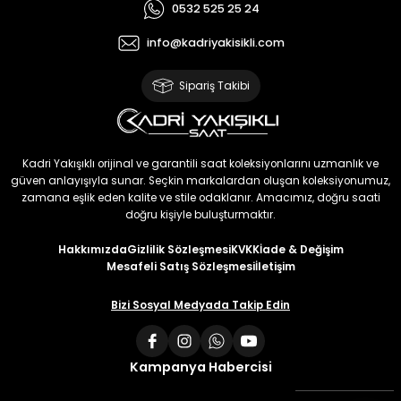
0532 525 25 24
info@kadriyakisikli.com
Sipariş Takibi
Kadri Yakışıklı orijinal ve garantili saat koleksiyonlarını uzmanlık ve
güven anlayışıyla sunar. Seçkin markalardan oluşan koleksiyonumuz,
zamana eşlik eden kalite ve stile odaklanır. Amacımız, doğru saati
doğru kişiyle buluşturmaktır.
Hakkımızda
Gizlilik Sözleşmesi
KVKK
İade & Değişim
Mesafeli Satış Sözleşmesi
İletişim
Bizi Sosyal Medyada Takip Edin
Kampanya Habercisi