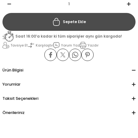
il
il
Sepete Ekle
stant
stant
Saat 16:00’a kadar ki tüm siparişler aynı gün kargoda!
Tavsiye Et
Karşılaştır
Yorum Yaz
Yazdır
ippe
ippe
ani
ani
Ürün Bilgisi
Yorumlar
Taksit Seçenekleri
Önerileriniz