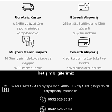
er
er
Ücretsiz Kargo
Güvenli Alışveriş
₺2.450 ve üzeri tüm
256bit SSL Sertifikası ile %100
siparişlerinizde
güvenli
kargo bedava!
alışveriş imkanı
Müşteri Memnuniyeti
Taksitli Alışveriş
14 Gün içerisinde kolay iade ve
Kredi kartlarına özel taksit ve
değişim
banka
%100 memnuniyet
havalesine özel indirim
İletişim Bilgilerimiz
WINS TOWN AVM Talaytepe Mah. 4005 Sk. No:1/A 183 İç Kapı No:78
Kayapınar/Diyarbakır
0532 525 25 24
0532 525 25 24