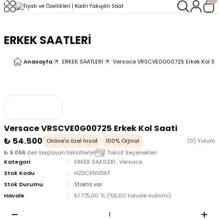
Geri Dön
Geri Dön
ERKEK SAATLERİ
LERİ
LERİ
Anasayfa
ERKEK SAATLERİ
Versace VRSCVE0G00725 Erkek Kol Sa
Versace VRSCVE0G00725 Erkek Kol Saati
₺ 54.500
Online'a özel fırsat
100% Orjinal
(0) Yorum
₺ 6.056
den başlayan taksitlerle!
Taksit Seçenekleri
Kategori
ERKEK SAATLERİ
,
Versace
Stok Kodu
HZDCRNVDAT
Stok Durumu
Stokta var
Havale
51.775,00 TL (%5,00 havale indirimi)
oix
oix