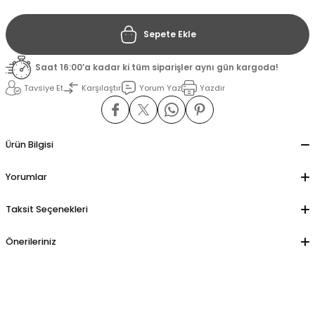
Sepete Ekle
il
il
Saat 16:00’a kadar ki tüm siparişler aynı gün kargoda!
stant
stant
Tavsiye Et
Karşılaştır
Yorum Yaz
Yazdır
ippe
ippe
ani
ani
Ürün Bilgisi
Yorumlar
Taksit Seçenekleri
Önerileriniz