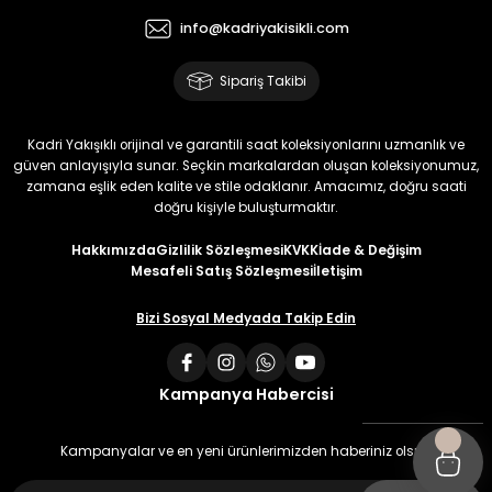
info@kadriyakisikli.com
Sipariş Takibi
Kadri Yakışıklı orijinal ve garantili saat koleksiyonlarını uzmanlık ve
güven anlayışıyla sunar. Seçkin markalardan oluşan koleksiyonumuz,
zamana eşlik eden kalite ve stile odaklanır. Amacımız, doğru saati
doğru kişiyle buluşturmaktır.
Hakkımızda
Gizlilik Sözleşmesi
KVKK
İade & Değişim
Mesafeli Satış Sözleşmesi
İletişim
Bizi Sosyal Medyada Takip Edin
Kampanya Habercisi
Kampanyalar ve en yeni ürünlerimizden haberiniz olsun