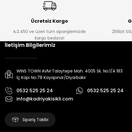
Ücretsiz Kargo
G
₺2.450 ve üzeri tüm siparişlerinizde
256bit SSL
kargo bedava!
İletişim Bilgilerimiz
WINS TOWN AVM Talaytepe Mah. 4005 Sk. No:1/A 183
İç Kapı No:78 Kayapınar/Diyarbakır
0532 525 25 24
0532 525 25 24
info@kadriyakisikli.com
Sipariş Takibi