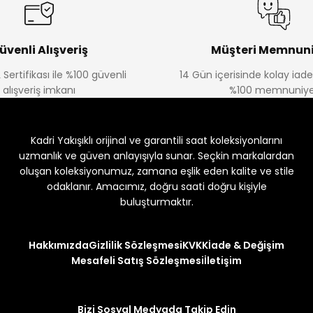
üvenli Alışveriş
Müşteri Memnuni
 Sertifikası ile %100 güvenli
14 Gün içerisinde kolay iad
alışveriş imkanı
%100 memnuniye
Kadri Yakışıklı orijinal ve garantili saat koleksiyonlarını
uzmanlık ve güven anlayışıyla sunar. Seçkin markalardan
oluşan koleksiyonumuz, zamana eşlik eden kalite ve stile
odaklanır. Amacımız, doğru saati doğru kişiyle
buluşturmaktır.
Hakkımızda
Gizlilik Sözleşmesi
KVKK
İade & Değişim
Mesafeli Satış Sözleşmesi
İletişim
Bizi Sosyal Medyada Takip Edin