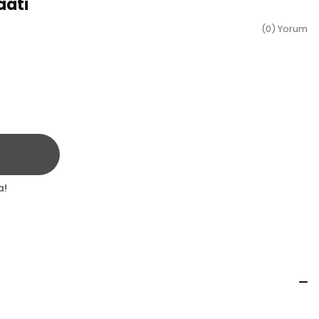
aati
(0) Yorum
a!