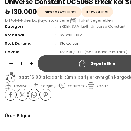
Universe Constant UC5068 Erkek Kol S
₺ 130.000
Online'a özel fırsat
100% Orjinal
₺ 14.444
den başlayan taksitlerle!
Taksit Seçenekleri
Kategori
ERKEK SAATLERİ
,
Universe Constant
Stok Kodu
SVSYB8KLKZ
Stok Durumu
Stokta var
Havale
123.500,00 TL (%5,00 havale indirimi)
Sepete Ekle
Saat 16:00’a kadar ki tüm siparişler aynı gün kargod
Tavsiye Et
Karşılaştır
Yorum Yaz
Yazdır
Ürün Bilgisi