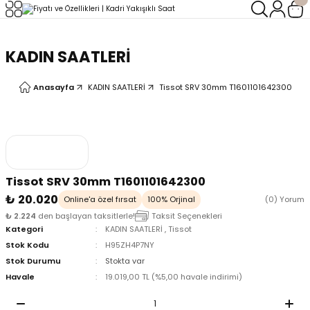
Geri Dön
Geri Dön
KADIN SAATLERİ
LERİ
LERİ
Anasayfa
KADIN SAATLERİ
Tissot SRV 30mm T1601101642300
Tissot SRV 30mm T1601101642300
₺ 20.020
Online'a özel fırsat
100% Orjinal
(0) Yorum
₺ 2.224
den başlayan taksitlerle!
Taksit Seçenekleri
Kategori
KADIN SAATLERİ
,
Tissot
Stok Kodu
H95ZH4P7NY
Stok Durumu
Stokta var
Havale
19.019,00 TL (%5,00 havale indirimi)
oix
oix