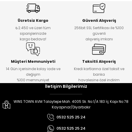
er
er
Ücretsiz Kargo
Güvenli Alışveriş
₺2.450 ve üzeri tüm
256bit SSL Sertifikası ile %100
siparişlerinizde
güvenli
kargo bedava!
alışveriş imkanı
Müşteri Memnuniyeti
Taksitli Alışveriş
14 Gün içerisinde kolay iade ve
Kredi kartlarına özel taksit ve
değişim
banka
%100 memnuniyet
havalesine özel indirim
İletişim Bilgilerimiz
WINS TOWN AVM Talaytepe Mah. 4005 Sk. No:1/A 183 İç Kapı No:78
Kayapınar/Diyarbakır
0532 525 25 24
0532 525 25 24