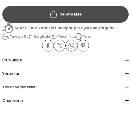
Sepete Ekle
il
il
Saat 16:00’a kadar ki tüm siparişler aynı gün kargoda!
stant
stant
Tavsiye Et
Karşılaştır
Yorum Yaz
Yazdır
ippe
ippe
ani
ani
Ürün Bilgisi
Yorumlar
Taksit Seçenekleri
Önerileriniz