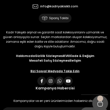
info@kadriyakisikli.com
Sipariş Takibi
Kadri Yakışıklı orijinal ve garantili saat koleksiyonlarını uzmanlık ve
güven anlayışıyla sunar. Seçkin markalardan oluşan koleksiyonumuz,
zamana eşlik eden kalite ve stile odaklanır. Amacımız, doğru saati
doğru kişiyle buluşturmaktır.
Hakkımızda
Gizlilik Sözleşmesi
KVKK
İade & Değişim
Mesafeli Satış Sözleşmesi
İletişim
Bizi Sosyal Medyada Takip Edin
Kampanya Habercisi
Kampanyalar ve en yeni ürünlerimizden haberiniz olsun