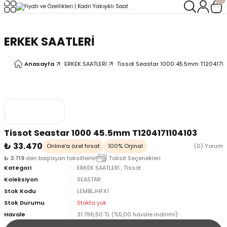
Geri Dön
Geri Dön
ERKEK SAATLERİ
LERİ
LERİ
Anasayfa
ERKEK SAATLERİ
Tissot Seastar 1000 45.5mm T1204171
Tissot Seastar 1000 45.5mm T1204171104103
₺ 33.470
Online'a özel fırsat
100% Orjinal
(0) Yorum
₺ 3.719
den başlayan taksitlerle!
Taksit Seçenekleri
Kategori
ERKEK SAATLERİ
,
Tissot
Koleksiyon
SEASTAR
Stok Kodu
LEMBLJHFX1
Stok Durumu
Stokta yok
Havale
31.796,50 TL (%5,00 havale indirimi)
oix
oix