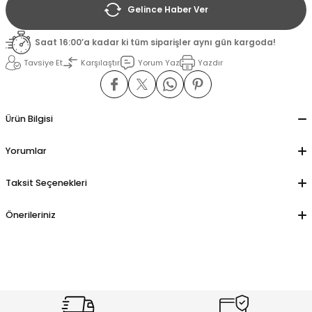
Gelince Haber Ver
il
il
Saat 16:00’a kadar ki tüm siparişler aynı gün kargoda!
Tavsiye Et
Karşılaştır
Yorum Yaz
Yazdır
stant
stant
ippe
ippe
Ürün Bilgisi
ani
ani
Yorumlar
Taksit Seçenekleri
Önerileriniz