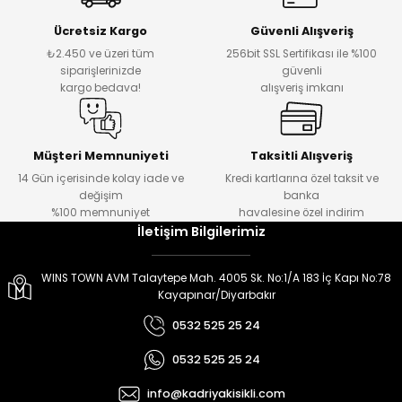
er
er
Ücretsiz Kargo
Güvenli Alışveriş
₺2.450 ve üzeri tüm
256bit SSL Sertifikası ile %100
siparişlerinizde
güvenli
kargo bedava!
alışveriş imkanı
Müşteri Memnuniyeti
Taksitli Alışveriş
14 Gün içerisinde kolay iade ve
Kredi kartlarına özel taksit ve
değişim
banka
%100 memnuniyet
havalesine özel indirim
İletişim Bilgilerimiz
WINS TOWN AVM Talaytepe Mah. 4005 Sk. No:1/A 183 İç Kapı No:78
Kayapınar/Diyarbakır
0532 525 25 24
0532 525 25 24
info@kadriyakisikli.com