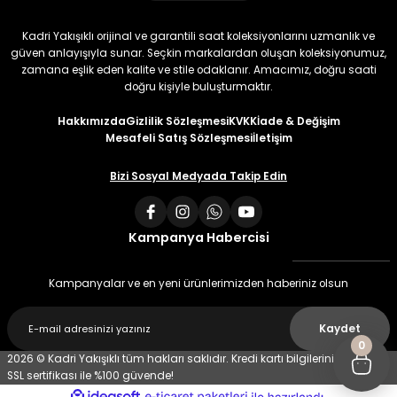
Kadri Yakışıklı orijinal ve garantili saat koleksiyonlarını uzmanlık ve
güven anlayışıyla sunar. Seçkin markalardan oluşan koleksiyonumuz,
zamana eşlik eden kalite ve stile odaklanır. Amacımız, doğru saati
doğru kişiyle buluşturmaktır.
Hakkımızda
Gizlilik Sözleşmesi
KVKK
İade & Değişim
Mesafeli Satış Sözleşmesi
İletişim
Bizi Sosyal Medyada Takip Edin
Kampanya Habercisi
Kampanyalar ve en yeni ürünlerimizden haberiniz olsun
Kaydet
0
2026 © Kadri Yakışıklı tüm hakları saklıdır. Kredi kartı bilgileriniz 256 bit
SSL sertifikası ile %100 güvende!
ideasoft
ile