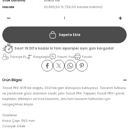
Stok Durumu
Stokta var
Havale
20.890,50 TL (%5,00 havale indirimi)
il
il
stant
stant
Sepete Ekle
ippe
ippe
Saat 16:00’a kadar ki tüm siparişler aynı gün kargoda!
Tavsiye Et
Karşılaştır
Yorum Yaz
Yazdır
ani
ani
Ürün Bilgisi
Tissot PRX 1978'de doğdu, 2021'de geri dönüşünü kutluyoruz. Tasarım tutkusu
ve yaratıcılık gözü olanların saati, yeni Tissot PRX. Yepyeni Tissot PRX'i şimdi
keşfedin; etkileyici ve ince tasarımı, onu tüm tasarım tutkunları için
vazgeçilmez kılıyor.
Özellikler
Kasa Çapı: 39,5 mm
Cinsiyet: Erkek