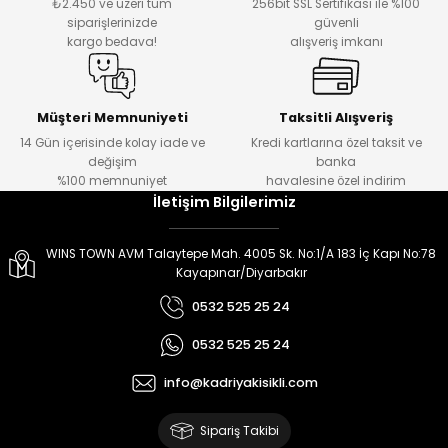
₺2.450 ve üzeri tüm
256bit SSL Sertifikası ile %100
siparişlerinizde
güvenli
kargo bedava!
alışveriş imkanı
Müşteri Memnuniyeti
Taksitli Alışveriş
14 Gün içerisinde kolay iade ve
Kredi kartlarına özel taksit ve
değişim
banka
%100 memnuniyet
havalesine özel indirim
İletişim Bilgilerimiz
WINS TOWN AVM Talaytepe Mah. 4005 Sk. No:1/A 183 İç Kapı No:78
Kayapınar/Diyarbakır
0532 525 25 24
0532 525 25 24
info@kadriyakisikli.com
Sipariş Takibi