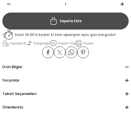
il
il
Sepete Ekle
stant
stant
Saat 16:00’a kadar ki tüm siparişler aynı gün kargoda!
Tavsiye Et
Karşılaştır
Yorum Yaz
Yazdır
ippe
ippe
ani
ani
Ürün Bilgisi
Yorumlar
Taksit Seçenekleri
Önerileriniz