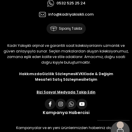
0532 525 25 24
info@kadriyakisikli.com
Sipariş Takibi
Kadri Yakışıklı orijinal ve garantili saat koleksiyonlarını uzmanlık ve
güven anlayışıyla sunar. Seçkin markalardan oluşan koleksiyonumuz,
zamana eşlik eden kalite ve stile odaklanır. Amacımız, doğru saati
doğru kişiyle buluşturmaktır.
Hakkımızda
Gizlilik Sözleşmesi
KVKK
İade & Değişim
Mesafeli Satış Sözleşmesi
İletişim
Bizi Sosyal Medyada Takip Edin
Kampanya Habercisi
Kampanyalar ve en yeni ürünlerimizden haberiniz olsun