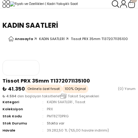
Geri Dön
Geri Dön
KADIN SAATLERİ
LERİ
LERİ
Anasayfa
KADIN SAATLERİ
Tissot PRX 35mm T1372071135100
Tissot PRX 35mm T1372071135100
₺ 41.350
Online'a özel fırsat
100% Orjinal
(0) Yorum
₺ 4.594
den başlayan taksitlerle!
Taksit Seçenekleri
Kategori
KADIN SAATLERİ
,
Tissot
Koleksiyon
PRX
Stok Kodu
PMT8ZTDPRG
Stok Durumu
Stokta var
Havale
39.282,50 TL (%5,00 havale indirimi)
oix
oix