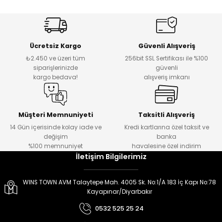
er
er
Ücretsiz Kargo
Güvenli Alışveriş
₺2.450 ve üzeri tüm
256bit SSL Sertifikası ile %100
siparişlerinizde
güvenli
kargo bedava!
alışveriş imkanı
Müşteri Memnuniyeti
Taksitli Alışveriş
14 Gün içerisinde kolay iade ve
Kredi kartlarına özel taksit ve
değişim
banka
%100 memnuniyet
havalesine özel indirim
İletişim Bilgilerimiz
WINS TOWN AVM Talaytepe Mah. 4005 Sk. No:1/A 183 İç Kapı No:78
Kayapınar/Diyarbakır
0532 525 25 24