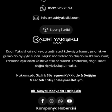
0532 525 25 24
info@kadriyakisikli.com
Sipariş Takibi
Kadri Yakışıklı orijinal ve garantili saat koleksiyonlarını uzmanlık ve
güven anlayışıyla sunar. Seçkin markalardan oluşan koleksiyonumuz,
zamana eşlik eden kalite ve stile odaklanır. Amacımız, doğru saati
doğru kişiyle buluşturmaktır.
Hakkımızda
Gizlilik Sözleşmesi
KVKK
İade & Değişim
Mesafeli Satış Sözleşmesi
İletişim
Bizi Sosyal Medyada Takip Edin
Kampanya Habercisi