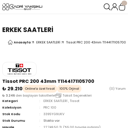
Geri Dön
Geri Dön
LERİ
LERİ
ERKEK SAATLERİ
Anasayfa
ERKEK SAATLERİ
Tissot PRC 200 43mm T1144171105700
Tissot PRC 200 43mm T1144171105700
₺ 29.210
Online'a özel fırsat
100% Orjinal
(0) Yorum
₺ 3.246
den başlayan taksitlerle!
Taksit Seçenekleri
Kategori
ERKEK SAATLERİ
,
Tissot
Koleksiyon
PRC 100
Stok Kodu
3395YG9UKV
Stok Durumu
Stokta var
oix
oix
Havale
27.749,50 TL (%5,00 havale indirimi)