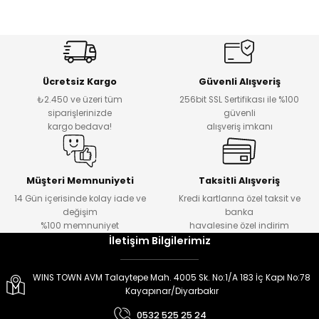
er
er
Ücretsiz Kargo
Güvenli Alışveriş
₺2.450 ve üzeri tüm
256bit SSL Sertifikası ile %100
siparişlerinizde
güvenli
kargo bedava!
alışveriş imkanı
Müşteri Memnuniyeti
Taksitli Alışveriş
14 Gün içerisinde kolay iade ve
Kredi kartlarına özel taksit ve
değişim
banka
%100 memnuniyet
havalesine özel indirim
İletişim Bilgilerimiz
WINS TOWN AVM Talaytepe Mah. 4005 Sk. No:1/A 183 İç Kapı No:78
Kayapınar/Diyarbakır
0532 525 25 24