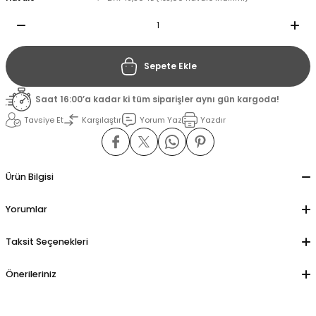
il
il
Sepete Ekle
stant
stant
Saat 16:00’a kadar ki tüm siparişler aynı gün kargoda!
ippe
ippe
Tavsiye Et
Karşılaştır
Yorum Yaz
Yazdır
ani
ani
Ürün Bilgisi
Yorumlar
Taksit Seçenekleri
Önerileriniz