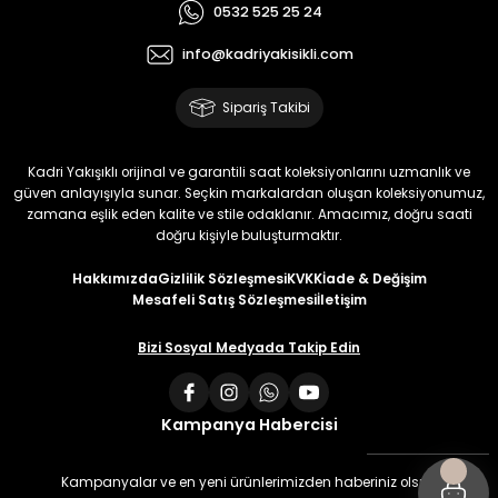
0532 525 25 24
info@kadriyakisikli.com
Sipariş Takibi
Kadri Yakışıklı orijinal ve garantili saat koleksiyonlarını uzmanlık ve
güven anlayışıyla sunar. Seçkin markalardan oluşan koleksiyonumuz,
zamana eşlik eden kalite ve stile odaklanır. Amacımız, doğru saati
doğru kişiyle buluşturmaktır.
Hakkımızda
Gizlilik Sözleşmesi
KVKK
İade & Değişim
Mesafeli Satış Sözleşmesi
İletişim
Bizi Sosyal Medyada Takip Edin
Kampanya Habercisi
Kampanyalar ve en yeni ürünlerimizden haberiniz olsun