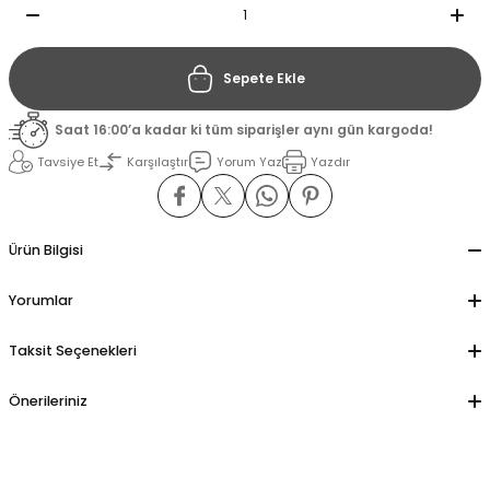
il
il
Sepete Ekle
stant
stant
Saat 16:00’a kadar ki tüm siparişler aynı gün kargoda!
Tavsiye Et
Karşılaştır
Yorum Yaz
Yazdır
ippe
ippe
ani
ani
Ürün Bilgisi
Yorumlar
Taksit Seçenekleri
Önerileriniz