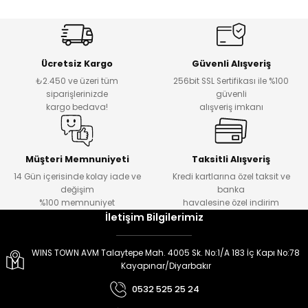
er
er
Ücretsiz Kargo
Güvenli Alışveriş
₺2.450 ve üzeri tüm
256bit SSL Sertifikası ile %100
siparişlerinizde
güvenli
kargo bedava!
alışveriş imkanı
Müşteri Memnuniyeti
Taksitli Alışveriş
14 Gün içerisinde kolay iade ve
Kredi kartlarına özel taksit ve
değişim
banka
%100 memnuniyet
havalesine özel indirim
İletişim Bilgilerimiz
WINS TOWN AVM Talaytepe Mah. 4005 Sk. No:1/A 183 İç Kapı No:78
Kayapınar/Diyarbakır
0532 525 25 24