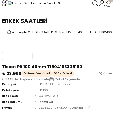
Geri Dön
Geri Dön
ERKEK SAATLERİ
LERİ
LERİ
Anasayfa
ERKEK SAATLERİ
Tissot PR 100 40mm T1504103305100
Tissot PR 100 40mm T1504103305100
₺ 23.960
Online'a özel fırsat
100% Orjinal
(0) Yorum
₺ 2.662
den başlayan taksitlerle!
Taksit Seçenekleri
Kategori
ERKEK SAATLERİ
,
Tissot
Koleksiyon
PR 100
Stok Kodu
7XG82ARTWU
Stok Durumu
Stokta var
Havale
22.762,00 TL (%5,00 havale indirimi)
oix
oix