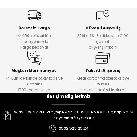
er
er
Ücretsiz Kargo
Güvenli Alışveriş
₺2.450 ve üzeri tüm
256bit SSL Sertifikası ile %100
siparişlerinizde
güvenli
kargo bedava!
alışveriş imkanı
Müşteri Memnuniyeti
Taksitli Alışveriş
14 Gün içerisinde kolay iade ve
Kredi kartlarına özel taksit ve
değişim
banka
%100 memnuniyet
havalesine özel indirim
İletişim Bilgilerimiz
WINS TOWN AVM Talaytepe Mah. 4005 Sk. No:1/A 183 İç Kapı No:78
Kayapınar/Diyarbakır
0532 525 25 24