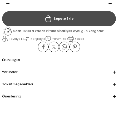
il
il
Sepete Ekle
stant
stant
Saat 16:00’a kadar ki tüm siparişler aynı gün kargoda!
Tavsiye Et
Karşılaştır
Yorum Yaz
Yazdır
ippe
ippe
ani
ani
Ürün Bilgisi
Yorumlar
Taksit Seçenekleri
Önerileriniz