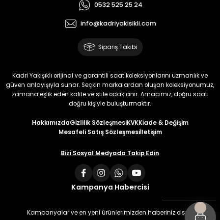
0532 525 25 24
info@kadriyakisikli.com
Sipariş Takibi
Kadri Yakışıklı orijinal ve garantili saat koleksiyonlarını uzmanlık ve
güven anlayışıyla sunar. Seçkin markalardan oluşan koleksiyonumuz,
zamana eşlik eden kalite ve stile odaklanır. Amacımız, doğru saati
doğru kişiyle buluşturmaktır.
Hakkımızda
Gizlilik Sözleşmesi
KVKK
İade & Değişim
Mesafeli Satış Sözleşmesi
İletişim
Bizi Sosyal Medyada Takip Edin
Kampanya Habercisi
Kampanyalar ve en yeni ürünlerimizden haberiniz olsun