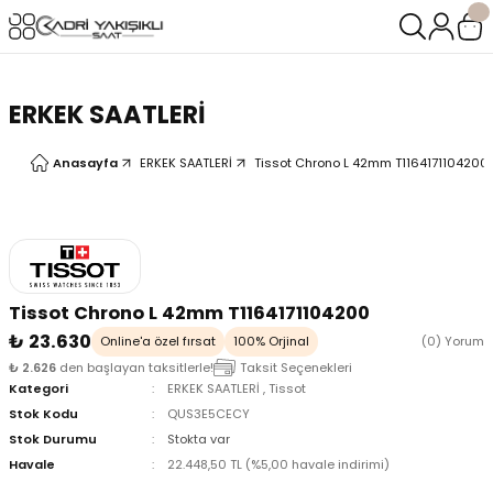
Geri Dön
Geri Dön
LERİ
LERİ
ERKEK SAATLERİ
Anasayfa
ERKEK SAATLERİ
Tissot Chrono L 42mm T1164171104200
Tissot Chrono L 42mm T1164171104200
₺ 23.630
Online'a özel fırsat
100% Orjinal
(0) Yorum
₺ 2.626
den başlayan taksitlerle!
Taksit Seçenekleri
Kategori
ERKEK SAATLERİ
,
Tissot
Stok Kodu
QUS3E5CECY
Stok Durumu
Stokta var
Havale
22.448,50 TL (%5,00 havale indirimi)
oix
oix