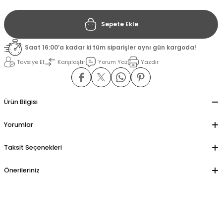
Sepete Ekle
il
il
Saat 16:00’a kadar ki tüm siparişler aynı gün kargoda!
stant
stant
Tavsiye Et
Karşılaştır
Yorum Yaz
Yazdır
ippe
ippe
ani
ani
Ürün Bilgisi
Yorumlar
Taksit Seçenekleri
Önerileriniz