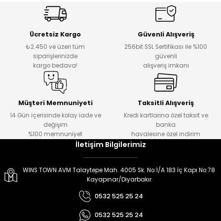
er
er
Ücretsiz Kargo
Güvenli Alışveriş
₺2.450 ve üzeri tüm
256bit SSL Sertifikası ile %100
siparişlerinizde
güvenli
kargo bedava!
alışveriş imkanı
Müşteri Memnuniyeti
Taksitli Alışveriş
14 Gün içerisinde kolay iade ve
Kredi kartlarına özel taksit ve
değişim
banka
%100 memnuniyet
havalesine özel indirim
İletişim Bilgilerimiz
WINS TOWN AVM Talaytepe Mah. 4005 Sk. No:1/A 183 İç Kapı No:78
Kayapınar/Diyarbakır
0532 525 25 24
0532 525 25 24