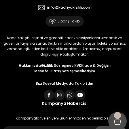
info@kadriyakisikli.com
Sipariş Takibi
Kadri Yakışıklı orijinal ve garantili saat koleksiyonlarını uzmanlık ve
güven anlayışıyla sunar. Seçkin markalardan oluşan koleksiyonumuz,
zamana eşlik eden kalite ve stile odaklanır. Amacımız, doğru saati
doğru kişiyle buluşturmaktır.
Hakkımızda
Gizlilik Sözleşmesi
KVKK
İade & Değişim
Mesafeli Satış Sözleşmesi
İletişim
Bizi Sosyal Medyada Takip Edin
Kampanya Habercisi
Kampanyalar ve en yeni ürünlerimizden haberiniz olsun