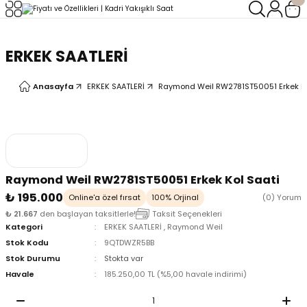
Geri Dön
Geri Dön
ERKEK SAATLERİ
LERİ
LERİ
Anasayfa
ERKEK SAATLERİ
Raymond Weil RW2781ST50051 Erkek Ko
Raymond Weil RW2781ST50051 Erkek Kol Saati
₺ 195.000
Online'a özel fırsat
100% Orjinal
(0) Yorum
₺ 21.667
den başlayan taksitlerle!
Taksit Seçenekleri
Kategori
ERKEK SAATLERİ
,
Raymond Weil
Stok Kodu
9QTDWZR5BB
Stok Durumu
Stokta var
Havale
185.250,00 TL (%5,00 havale indirimi)
oix
oix