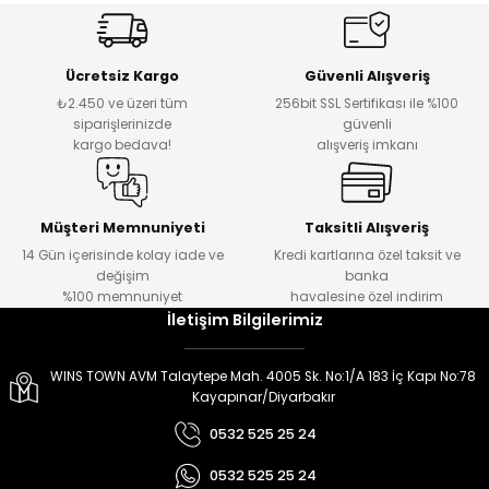
er
er
Ücretsiz Kargo
Güvenli Alışveriş
₺2.450 ve üzeri tüm
256bit SSL Sertifikası ile %100
siparişlerinizde
güvenli
kargo bedava!
alışveriş imkanı
Müşteri Memnuniyeti
Taksitli Alışveriş
14 Gün içerisinde kolay iade ve
Kredi kartlarına özel taksit ve
değişim
banka
%100 memnuniyet
havalesine özel indirim
İletişim Bilgilerimiz
WINS TOWN AVM Talaytepe Mah. 4005 Sk. No:1/A 183 İç Kapı No:78
Kayapınar/Diyarbakır
0532 525 25 24
0532 525 25 24