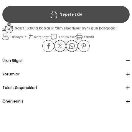
Sepete Ekle
il
il
Saat 16:00’a kadar ki tüm siparişler aynı gün kargoda!
stant
stant
Tavsiye Et
Karşılaştır
Yorum Yaz
Yazdır
ippe
ippe
ani
ani
Ürün Bilgisi
Yorumlar
Taksit Seçenekleri
Önerileriniz