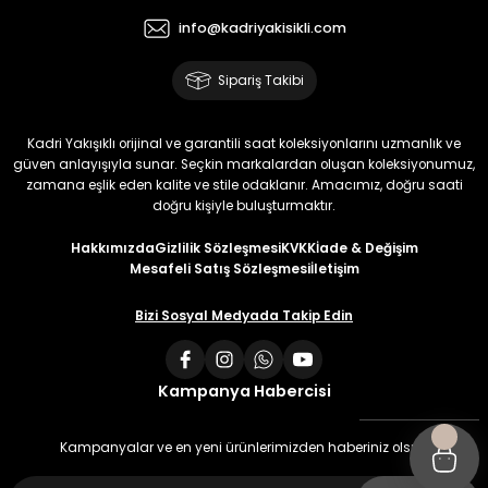
info@kadriyakisikli.com
Sipariş Takibi
Kadri Yakışıklı orijinal ve garantili saat koleksiyonlarını uzmanlık ve
güven anlayışıyla sunar. Seçkin markalardan oluşan koleksiyonumuz,
zamana eşlik eden kalite ve stile odaklanır. Amacımız, doğru saati
doğru kişiyle buluşturmaktır.
Hakkımızda
Gizlilik Sözleşmesi
KVKK
İade & Değişim
Mesafeli Satış Sözleşmesi
İletişim
Bizi Sosyal Medyada Takip Edin
Kampanya Habercisi
Kampanyalar ve en yeni ürünlerimizden haberiniz olsun