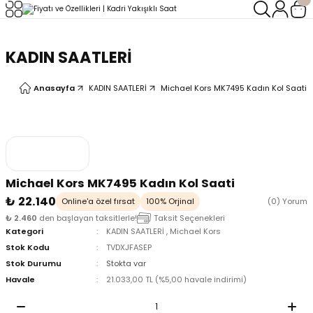
Geri Dön
Geri Dön
KADIN SAATLERİ
LERİ
LERİ
Anasayfa
KADIN SAATLERİ
Michael Kors MK7495 Kadın Kol Saati
Michael Kors MK7495 Kadın Kol Saati
₺ 22.140
Online'a özel fırsat
100% Orjinal
(0) Yorum
₺ 2.460
den başlayan taksitlerle!
Taksit Seçenekleri
Kategori
KADIN SAATLERİ
,
Michael Kors
Stok Kodu
TVDXJFASEP
Stok Durumu
Stokta var
Havale
21.033,00 TL (%5,00 havale indirimi)
oix
oix