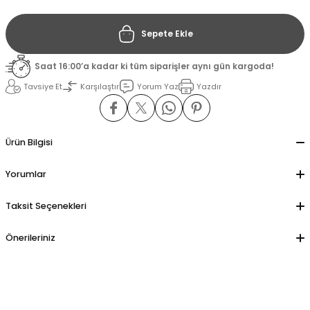
Sepete Ekle
il
il
Saat 16:00’a kadar ki tüm siparişler aynı gün kargoda!
stant
stant
Tavsiye Et
Karşılaştır
Yorum Yaz
Yazdır
ippe
ippe
ani
ani
Ürün Bilgisi
Yorumlar
Taksit Seçenekleri
Önerileriniz