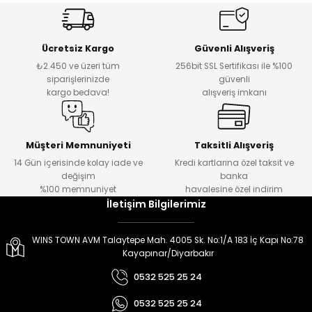
er
er
Ücretsiz Kargo
Güvenli Alışveriş
₺2.450 ve üzeri tüm
256bit SSL Sertifikası ile %100
siparişlerinizde
güvenli
kargo bedava!
alışveriş imkanı
Müşteri Memnuniyeti
Taksitli Alışveriş
14 Gün içerisinde kolay iade ve
Kredi kartlarına özel taksit ve
değişim
banka
%100 memnuniyet
havalesine özel indirim
İletişim Bilgilerimiz
WINS TOWN AVM Talaytepe Mah. 4005 Sk. No:1/A 183 İç Kapı No:78
Kayapınar/Diyarbakır
0532 525 25 24
0532 525 25 24