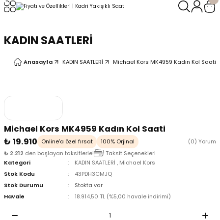
Geri Dön
Geri Dön
KADIN SAATLERİ
LERİ
LERİ
Anasayfa
KADIN SAATLERİ
Michael Kors MK4959 Kadın Kol Saati
Michael Kors MK4959 Kadın Kol Saati
₺ 19.910
Online'a özel fırsat
100% Orjinal
(0) Yorum
₺ 2.212
den başlayan taksitlerle!
Taksit Seçenekleri
Kategori
KADIN SAATLERİ
,
Michael Kors
Stok Kodu
43PDH3CMJQ
Stok Durumu
Stokta var
Havale
18.914,50 TL (%5,00 havale indirimi)
oix
oix