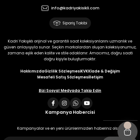
info@kadriyakisikli.com
Sipariş Takibi
Kadri Yakışıklı orijinal ve garantili saat koleksiyonlarını uzmanlık ve
güven anlayışıyla sunar. Seçkin markalardan oluşan koleksiyonumuz,
zamana eşlik eden kalite ve stile odaklanır. Amacımız, doğru saati
doğru kişiyle buluşturmaktır.
Hakkımızda
Gizlilik Sözleşmesi
KVKK
İade & Değişim
Mesafeli Satış Sözleşmesi
İletişim
Bizi Sosyal Medyada Takip Edin
Kampanya Habercisi
Kampanyalar ve en yeni ürünlerimizden haberiniz olsun