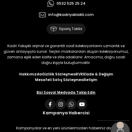
0532 525 25 24
info@kadriyakisikli.com
Sipariş Takibi
Kadri Yakışıklı orijinal ve garantili saat koleksiyonlarını uzmanlık ve
güven anlayışıyla sunar. Seçkin markalardan oluşan koleksiyonumuz,
zamana eşlik eden kalite ve stile odaklanır. Amacımız, doğru saati
doğru kişiyle buluşturmaktır.
Hakkımızda
Gizlilik Sözleşmesi
KVKK
İade & Değişim
Mesafeli Satış Sözleşmesi
İletişim
Bizi Sosyal Medyada Takip Edin
Kampanya Habercisi
Kampanyalar ve en yeni ürünlerimizden haberiniz olsun