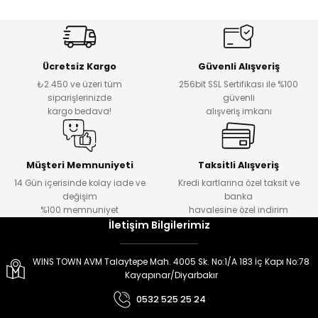
er
er
Ücretsiz Kargo
Güvenli Alışveriş
₺2.450 ve üzeri tüm
256bit SSL Sertifikası ile %100
siparişlerinizde
güvenli
kargo bedava!
alışveriş imkanı
Müşteri Memnuniyeti
Taksitli Alışveriş
14 Gün içerisinde kolay iade ve
Kredi kartlarına özel taksit ve
değişim
banka
%100 memnuniyet
havalesine özel indirim
İletişim Bilgilerimiz
WINS TOWN AVM Talaytepe Mah. 4005 Sk. No:1/A 183 İç Kapı No:78
Kayapınar/Diyarbakır
0532 525 25 24