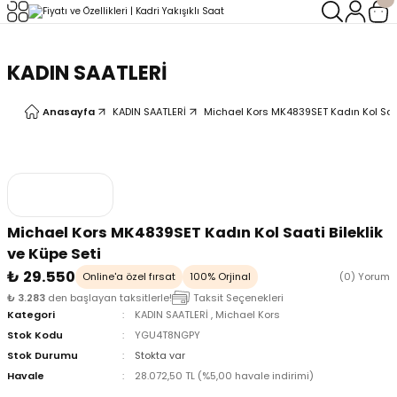
Geri Dön
Geri Dön
KADIN SAATLERİ
LERİ
LERİ
Anasayfa
KADIN SAATLERİ
Michael Kors MK4839SET Kadın Kol Saati
Michael Kors MK4839SET Kadın Kol Saati Bileklik
ve Küpe Seti
₺ 29.550
Online'a özel fırsat
100% Orjinal
(0) Yorum
₺ 3.283
den başlayan taksitlerle!
Taksit Seçenekleri
Kategori
KADIN SAATLERİ
,
Michael Kors
Stok Kodu
YGU4T8NGPY
Stok Durumu
Stokta var
Havale
28.072,50 TL (%5,00 havale indirimi)
oix
oix