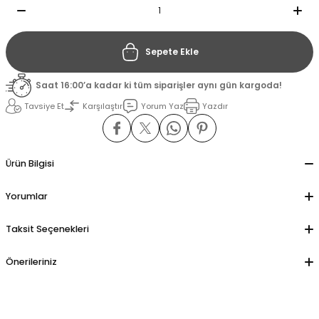
il
il
Sepete Ekle
stant
stant
Saat 16:00’a kadar ki tüm siparişler aynı gün kargoda!
Tavsiye Et
Karşılaştır
Yorum Yaz
Yazdır
ippe
ippe
ani
ani
Ürün Bilgisi
Yorumlar
Taksit Seçenekleri
Önerileriniz