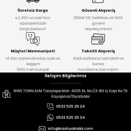
er
er
Ücretsiz Kargo
Güvenli Alışveriş
₺2.450 ve üzeri tüm
256bit SSL Sertifikası ile %100
siparişlerinizde
güvenli
kargo bedava!
alışveriş imkanı
Müşteri Memnuniyeti
Taksitli Alışveriş
14 Gün içerisinde kolay iade ve
Kredi kartlarına özel taksit ve
değişim
banka
%100 memnuniyet
havalesine özel indirim
İletişim Bilgilerimiz
WINS TOWN AVM Talaytepe Mah. 4005 Sk. No:1/A 183 İç Kapı No:78
Kayapınar/Diyarbakır
0532 525 25 24
0532 525 25 24
info@kadriyakisikli.com