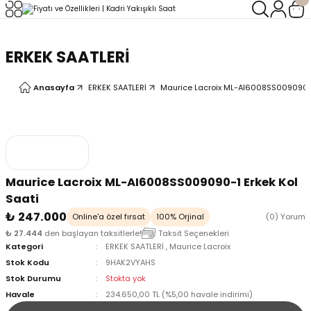
Geri Dön
Geri Dön
ERKEK SAATLERİ
LERİ
LERİ
Anasayfa
ERKEK SAATLERİ
Maurice Lacroix ML-AI6008SS009090-1
Maurice Lacroix ML-AI6008SS009090-1 Erkek Kol
Saati
₺ 247.000
Online'a özel fırsat
100% Orjinal
(0) Yorum
₺ 27.444
den başlayan taksitlerle!
Taksit Seçenekleri
Kategori
ERKEK SAATLERİ
,
Maurice Lacroix
Stok Kodu
9HAK2VYAHS
Stok Durumu
Stokta yok
Havale
234.650,00 TL (%5,00 havale indirimi)
oix
oix