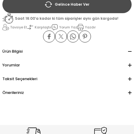
Gelince Haber Ver
il
il
Saat 16:00’a kadar ki tüm siparişler aynı gün kargoda!
Tavsiye Et
Karşılaştır
Yorum Yaz
Yazdır
stant
stant
ippe
ippe
Ürün Bilgisi
ani
ani
Yorumlar
Taksit Seçenekleri
Önerileriniz