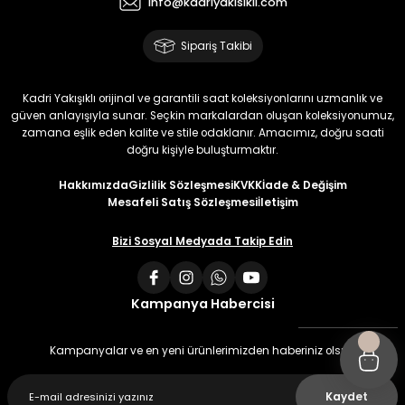
info@kadriyakisikli.com
Sipariş Takibi
Kadri Yakışıklı orijinal ve garantili saat koleksiyonlarını uzmanlık ve
güven anlayışıyla sunar. Seçkin markalardan oluşan koleksiyonumuz,
zamana eşlik eden kalite ve stile odaklanır. Amacımız, doğru saati
doğru kişiyle buluşturmaktır.
Hakkımızda
Gizlilik Sözleşmesi
KVKK
İade & Değişim
Mesafeli Satış Sözleşmesi
İletişim
Bizi Sosyal Medyada Takip Edin
Kampanya Habercisi
Kampanyalar ve en yeni ürünlerimizden haberiniz olsun
Kaydet