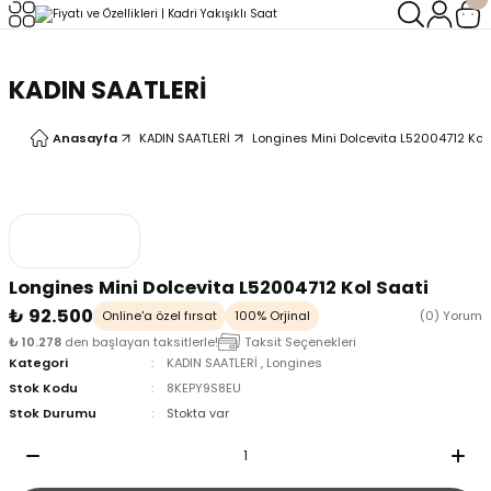
Geri Dön
Geri Dön
KADIN SAATLERİ
LERİ
LERİ
Anasayfa
KADIN SAATLERİ
Longines Mini Dolcevita L52004712 Kol
Longines Mini Dolcevita L52004712 Kol Saati
₺ 92.500
Online'a özel fırsat
100% Orjinal
(0) Yorum
₺ 10.278
den başlayan taksitlerle!
Taksit Seçenekleri
Kategori
KADIN SAATLERİ
,
Longines
Stok Kodu
8KEPY9S8EU
Stok Durumu
Stokta var
oix
oix