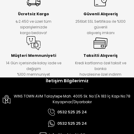
er
er
Ücretsiz Kargo
Güvenli Alışveriş
₺2.450 ve üzeri tüm
256bit SSL Sertifikası ile %100
siparişlerinizde
güvenli
kargo bedava!
alışveriş imkanı
Müşteri Memnuniyeti
Taksitli Alışveriş
14 Gün içerisinde kolay iade ve
Kredi kartlarına özel taksit ve
değişim
banka
%100 memnuniyet
havalesine özel indirim
İletişim Bilgilerimiz
WINS TOWN AVM Talaytepe Mah. 4005 Sk. No:1/A 183 İç Kapı No:78
Kayapınar/Diyarbakır
0532 525 25 24
0532 525 25 24