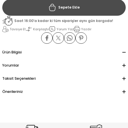
Sepete Ekle
il
il
Saat 16:00’a kadar ki tüm siparişler aynı gün kargoda!
stant
stant
Tavsiye Et
Karşılaştır
Yorum Yaz
Yazdır
ippe
ippe
Ürün Bilgisi
ani
ani
Yorumlar
Taksit Seçenekleri
Önerileriniz