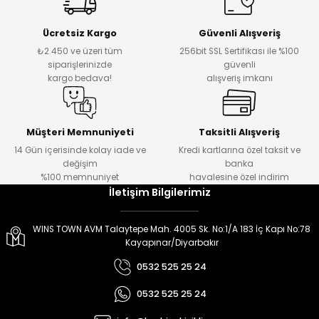
er
er
Ücretsiz Kargo
Güvenli Alışveriş
₺2.450 ve üzeri tüm
256bit SSL Sertifikası ile %100
siparişlerinizde
güvenli
kargo bedava!
alışveriş imkanı
Müşteri Memnuniyeti
Taksitli Alışveriş
14 Gün içerisinde kolay iade ve
Kredi kartlarına özel taksit ve
değişim
banka
%100 memnuniyet
havalesine özel indirim
İletişim Bilgilerimiz
WINS TOWN AVM Talaytepe Mah. 4005 Sk. No:1/A 183 İç Kapı No:78
Kayapınar/Diyarbakır
0532 525 25 24
0532 525 25 24