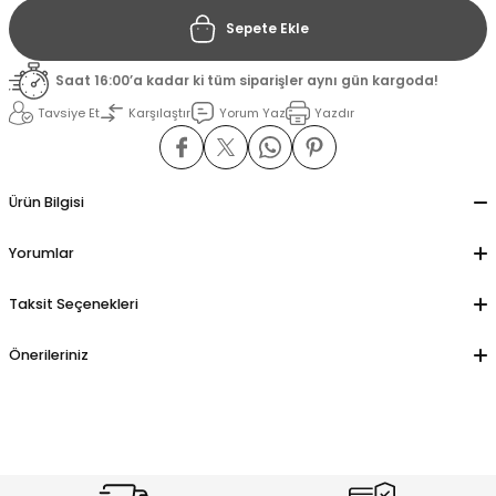
Sepete Ekle
il
il
Saat 16:00’a kadar ki tüm siparişler aynı gün kargoda!
stant
stant
Tavsiye Et
Karşılaştır
Yorum Yaz
Yazdır
ippe
ippe
Ürün Bilgisi
ani
ani
Yorumlar
Taksit Seçenekleri
Önerileriniz