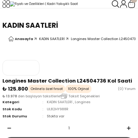
Geri Dön
Geri Dön
KADIN SAATLERİ
LERİ
LERİ
Anasayfa
KADIN SAATLERİ
Longines Master Collection L24504736
Longines Master Collection L24504736 Kol Saati
₺ 125.800
Online'a özel fırsat
100% Orjinal
(0) Yorum
₺ 13.978
den başlayan taksitlerle!
Taksit Seçenekleri
Kategori
KADIN SAATLERİ
,
Longines
Stok Kodu
UL82HY988R
Stok Durumu
Stokta var
oix
oix