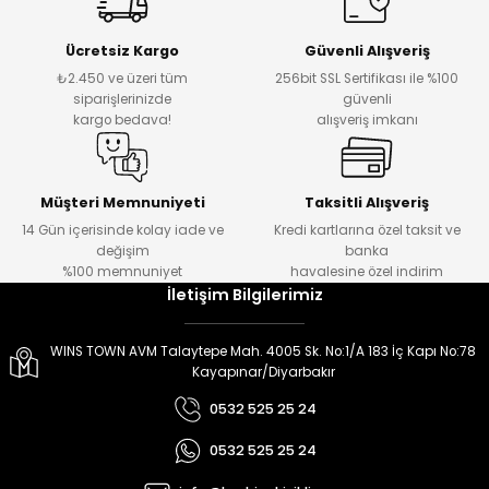
er
er
Ücretsiz Kargo
Güvenli Alışveriş
₺2.450 ve üzeri tüm
256bit SSL Sertifikası ile %100
siparişlerinizde
güvenli
kargo bedava!
alışveriş imkanı
Müşteri Memnuniyeti
Taksitli Alışveriş
14 Gün içerisinde kolay iade ve
Kredi kartlarına özel taksit ve
değişim
banka
%100 memnuniyet
havalesine özel indirim
İletişim Bilgilerimiz
WINS TOWN AVM Talaytepe Mah. 4005 Sk. No:1/A 183 İç Kapı No:78
Kayapınar/Diyarbakır
0532 525 25 24
0532 525 25 24