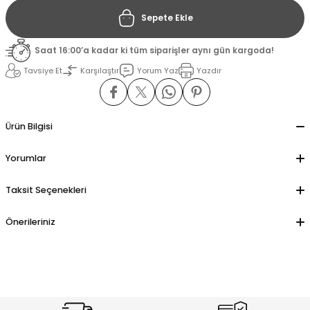
Sepete Ekle
il
il
Saat 16:00’a kadar ki tüm siparişler aynı gün kargoda!
stant
stant
Tavsiye Et
Karşılaştır
Yorum Yaz
Yazdır
ippe
ippe
Ürün Bilgisi
ani
ani
Yorumlar
Taksit Seçenekleri
Önerileriniz