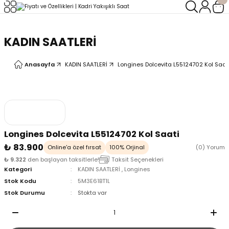
Geri Dön
Geri Dön
KADIN SAATLERİ
LERİ
LERİ
Anasayfa
KADIN SAATLERİ
Longines Dolcevita L55124702 Kol Saat
Longines Dolcevita L55124702 Kol Saati
₺ 83.900
Online'a özel fırsat
100% Orjinal
(0) Yorum
₺ 9.322
den başlayan taksitlerle!
Taksit Seçenekleri
Kategori
KADIN SAATLERİ
,
Longines
Stok Kodu
5M3E61BT1L
Stok Durumu
Stokta var
oix
oix