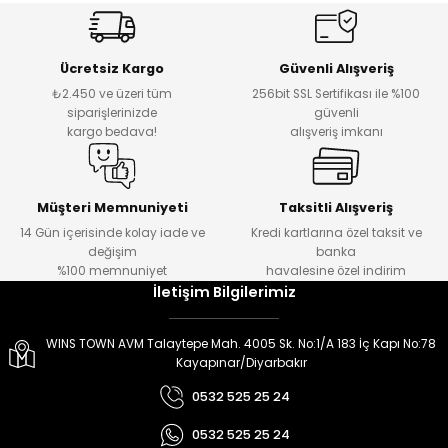
er
er
Ücretsiz Kargo
Güvenli Alışveriş
₺2.450 ve üzeri tüm
256bit SSL Sertifikası ile %100
siparişlerinizde
güvenli
kargo bedava!
alışveriş imkanı
Müşteri Memnuniyeti
Taksitli Alışveriş
14 Gün içerisinde kolay iade ve
Kredi kartlarına özel taksit ve
değişim
banka
%100 memnuniyet
havalesine özel indirim
İletişim Bilgilerimiz
WINS TOWN AVM Talaytepe Mah. 4005 Sk. No:1/A 183 İç Kapı No:78
Kayapınar/Diyarbakır
0532 525 25 24
0532 525 25 24