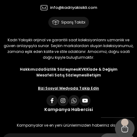
info@kadriyakisikli.com
Sipariş Takibi
Kadri Yakışıklı orijinal ve garantili saat koleksiyonlarını uzmanlık ve
güven anlayışıyla sunar. Seçkin markalardan oluşan koleksiyonumuz,
zamana eşlik eden kalite ve stile odaklanır. Amacımız, doğru saati
doğru kişiyle buluşturmaktır.
Hakkımızda
Gizlilik Sözleşmesi
KVKK
İade & Değişim
Mesafeli Satış Sözleşmesi
İletişim
Bizi Sosyal Medyada Takip Edin
Kampanya Habercisi
Kampanyalar ve en yeni ürünlerimizden haberiniz olsun