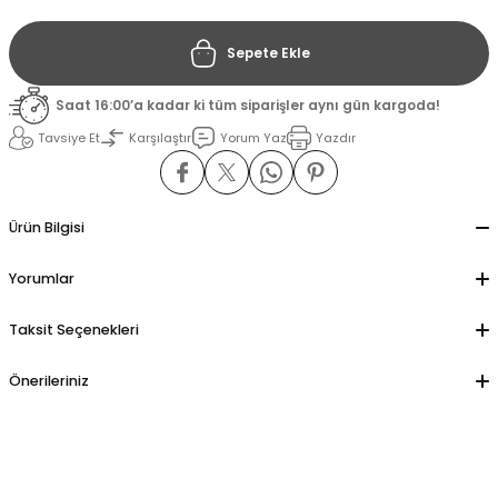
Sepete Ekle
il
il
Saat 16:00’a kadar ki tüm siparişler aynı gün kargoda!
stant
stant
Tavsiye Et
Karşılaştır
Yorum Yaz
Yazdır
ippe
ippe
Ürün Bilgisi
ani
ani
Yorumlar
Taksit Seçenekleri
Önerileriniz