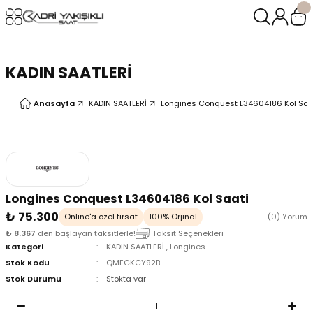
Geri Dön
Geri Dön
LERİ
LERİ
KADIN SAATLERİ
Anasayfa
KADIN SAATLERİ
Longines Conquest L34604186 Kol Saa
Longines Conquest L34604186 Kol Saati
₺ 75.300
Online'a özel fırsat
100% Orjinal
(0) Yorum
₺ 8.367
den başlayan taksitlerle!
Taksit Seçenekleri
Kategori
KADIN SAATLERİ
,
Longines
Stok Kodu
QMEGKCY92B
Stok Durumu
Stokta var
oix
oix