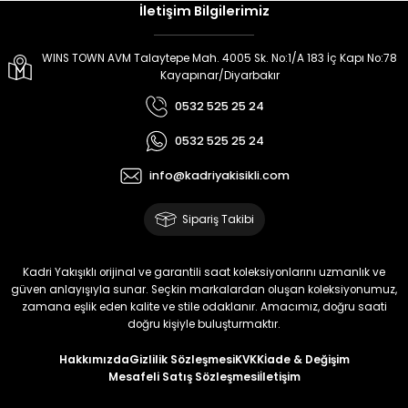
İletişim Bilgilerimiz
WINS TOWN AVM Talaytepe Mah. 4005 Sk. No:1/A 183 İç Kapı No:78
Kayapınar/Diyarbakır
0532 525 25 24
0532 525 25 24
info@kadriyakisikli.com
Sipariş Takibi
Kadri Yakışıklı orijinal ve garantili saat koleksiyonlarını uzmanlık ve
güven anlayışıyla sunar. Seçkin markalardan oluşan koleksiyonumuz,
zamana eşlik eden kalite ve stile odaklanır. Amacımız, doğru saati
doğru kişiyle buluşturmaktır.
Hakkımızda
Gizlilik Sözleşmesi
KVKK
İade & Değişim
Mesafeli Satış Sözleşmesi
İletişim