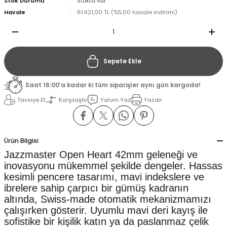
Stok Durumu
Stokta var
Havale
61.921,00 TL (%5,00 havale indirimi)
il
il
stant
stant
Sepete Ekle
ippe
ippe
Saat 16:00’a kadar ki tüm siparişler aynı gün kargoda!
Tavsiye Et
Karşılaştır
Yorum Yaz
Yazdır
ani
ani
Ürün Bilgisi
Jazzmaster Open Heart 42mm geleneği ve
inovasyonu mükemmel şekilde dengeler. Hassas
kesimli pencere tasarımı, mavi indekslere ve
ibrelere sahip çarpıcı bir gümüş kadranın
altında, Swiss-made otomatik mekanizmamızı
çalışırken gösterir. Uyumlu mavi deri kayış ile
sofistike bir kişilik katın ya da paslanmaz çelik