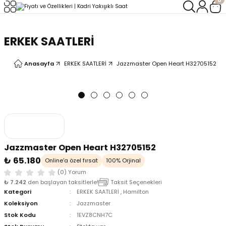
Geri Dön
Geri Dön
ERKEK SAATLERİ
LERİ
LERİ
Anasayfa
ERKEK SAATLERİ
Jazzmaster Open Heart H32705152
Jazzmaster Open Heart H32705152
₺ 65.180
Online'a özel fırsat
100% Orjinal
(0) Yorum
₺ 7.242
den başlayan taksitlerle!
Taksit Seçenekleri
Kategori
ERKEK SAATLERİ
,
Hamilton
Koleksiyon
Jazzmaster
Stok Kodu
1EVZ8CNH7C
oix
oix