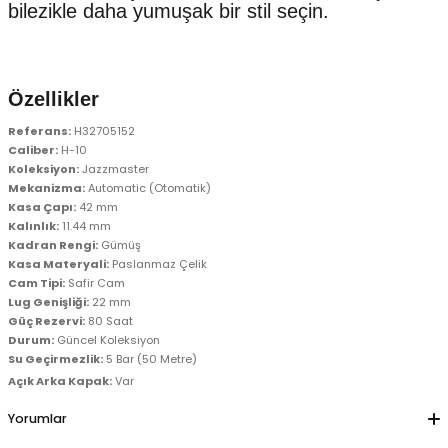
bilezikle daha yumuşak bir stil seçin.
er
er
Özellikler
Referans:
H32705152
Caliber:
H-10
Koleksiyon:
Jazzmaster
Mekanizma:
Automatic (Otomatik)
Kasa Çapı:
42 mm
Kalınlık:
11.44 mm
Kadran Rengi:
Gümüş
Kasa Materyali:
Paslanmaz Çelik
Cam Tipi:
Safir Cam
Lug Genişliği:
22 mm
Güç Rezervi:
80 Saat
Durum:
Güncel Koleksiyon
Su Geçirmezlik:
5 Bar (50 Metre)
Açık Arka Kapak:
Var
Yorumlar