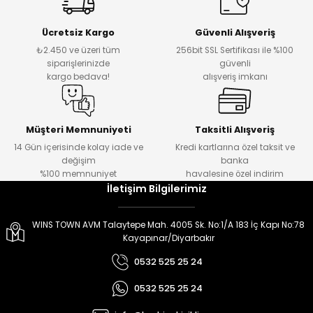
er
er
Ücretsiz Kargo
Güvenli Alışveriş
₺2.450 ve üzeri tüm
256bit SSL Sertifikası ile %100
siparişlerinizde
güvenli
kargo bedava!
alışveriş imkanı
Müşteri Memnuniyeti
Taksitli Alışveriş
14 Gün içerisinde kolay iade ve
Kredi kartlarına özel taksit ve
değişim
banka
%100 memnuniyet
havalesine özel indirim
İletişim Bilgilerimiz
WINS TOWN AVM Talaytepe Mah. 4005 Sk. No:1/A 183 İç Kapı No:78
Kayapınar/Diyarbakır
0532 525 25 24
0532 525 25 24