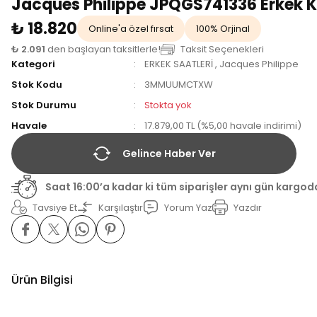
Jacques Philippe JPQGS741336 Erkek K
₺ 18.820
Online'a özel fırsat
100% Orjinal
₺ 2.091
den başlayan taksitlerle!
Taksit Seçenekleri
Kategori
ERKEK SAATLERİ
,
Jacques Philippe
Stok Kodu
3MMUUMCTXW
Stok Durumu
Stokta yok
Havale
17.879,00 TL (%5,00 havale indirimi)
Gelince Haber Ver
Saat 16:00’a kadar ki tüm siparişler aynı gün kargod
Tavsiye Et
Karşılaştır
Yorum Yaz
Yazdır
Ürün Bilgisi