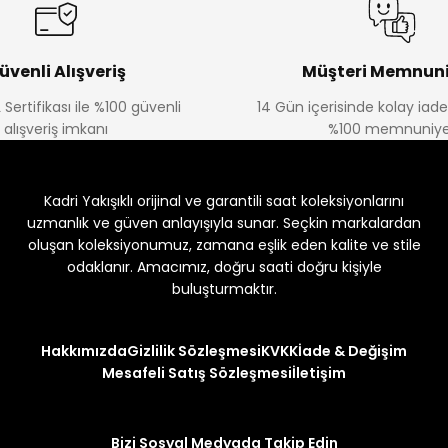
üvenli Alışveriş
Müşteri Memnuni
 Sertifikası ile %100 güvenli
14 Gün içerisinde kolay iad
alışveriş imkanı
%100 memnuniye
Kadri Yakışıklı orijinal ve garantili saat koleksiyonlarını
uzmanlık ve güven anlayışıyla sunar. Seçkin markalardan
oluşan koleksiyonumuz, zamana eşlik eden kalite ve stile
odaklanır. Amacımız, doğru saati doğru kişiyle
buluşturmaktır.
Hakkımızda
Gizlilik Sözleşmesi
KVKK
İade & Değişim
Mesafeli Satış Sözleşmesi
İletişim
Bizi Sosyal Medyada Takip Edin