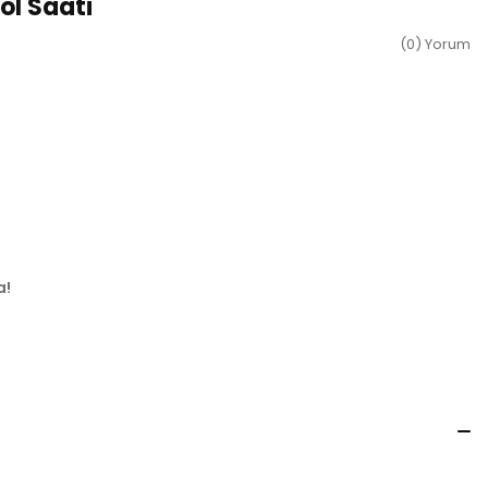
ol Saati
(0) Yorum
a!