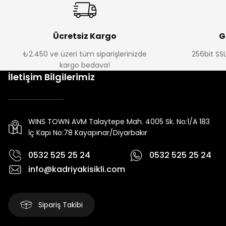
Ücretsiz Kargo
G
₺2.450 ve üzeri tüm siparişlerinizde
256bit SSL
kargo bedava!
İletişim Bilgilerimiz
WINS TOWN AVM Talaytepe Mah. 4005 Sk. No:1/A 183
İç Kapı No:78 Kayapınar/Diyarbakır
0532 525 25 24
0532 525 25 24
info@kadriyakisikli.com
Sipariş Takibi